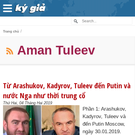
/
Trang chủ
Aman Tuleev
Từ Arashukov, Kadyrov, Tuleev đến Putin và
nước Nga như thời trung cổ
Thứ Hai, 04 Tháng Hai 2019
Phần 1: Arashukov,
Kadyrov, Tuleev và
đến Putin Moscow,
ngày 30.01.2019.