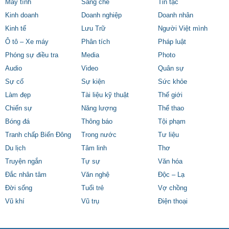
Máy tính
Sáng chế
Tin tặc
Kinh doanh
Doanh nghiệp
Doanh nhân
Kinh tế
Lưu Trữ
Người Việt mình
Ô tô – Xe máy
Phân tích
Pháp luật
Phóng sự điều tra
Media
Photo
Audio
Video
Quân sự
Sự cố
Sự kiện
Sức khỏe
Làm đẹp
Tài liệu kỹ thuật
Thế giới
Chiến sự
Năng lượng
Thể thao
Bóng đá
Thông báo
Tội phạm
Tranh chấp Biển Đông
Trong nước
Tư liệu
Du lịch
Tâm linh
Thơ
Truyện ngắn
Tự sự
Văn hóa
Đắc nhân tâm
Văn nghệ
Độc – Lạ
Đời sống
Tuổi trẻ
Vợ chồng
Vũ khí
Vũ trụ
Điện thoại