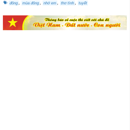
,
,
,
,
đông
mùa đông
nhớ em
thơ tình
tuyết