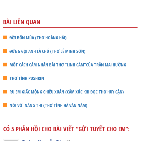
BÀI LIÊN QUAN
ĐỜI BỐN MÙA (THƠ HOÀNG HẢI)
ĐỪNG GỌI ANH LÀ CHÚ (THƠ LÊ MINH SƠN)
MỘT CÁCH CẢM NHẬN BÀI THƠ “LINH CẢM”CỦA TRẦN MAI HƯỜNG
THƠ TÌNH PUSHKIN
RU EM GIẤC MỘNG CHIỀU XUÂN (CẢM XÚC KHI ĐỌC THƠ HUY CẬN)
NÓI VỚI NÀNG THI (THƠ TÌNH HÀ VĂN NĂM)
CÓ 5 PHẢN HỒI CHO BÀI VIẾT “
GỬI TUYẾT CHO EM
”: