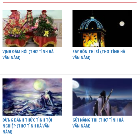
VỊNH ĐÁM HỎI (THƠ TÌNH HÀ
SAY HỒN THI SĨ (THƠ TÌNH HÀ
VĂN NĂM)
VĂN NĂM)
ĐỪNG ĐÁNH THỨC TÌNH TỘI
GỬI NÀNG THI (THƠ TÌNH HÀ
NGHIỆP (THƠ TÌNH HÀ VĂN
VĂN NĂM)
NĂM)