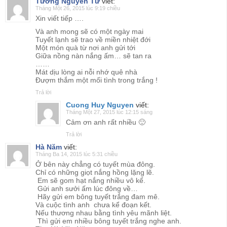
Tường Nguyễn Từ
viết:
Tháng Một 26, 2015 lúc 9:19 chiều
Xin viết tiếp ….
Và anh mong sẽ có một ngày mai
Tuyết lạnh sẽ trao về miền nhiệt đới
Một món quà từ nơi anh gửi tới
Giữa nồng nàn nắng ấm… sẽ tan ra
……
Mát dịu lòng ai nỗi nhớ quê nhà
Đượm thắm một mối tình trong trắng !
Trả lời
Cuong Huy Nguyen
viết:
Tháng Một 27, 2015 lúc 12:15 sáng
Cảm ơn anh rất nhiều 🙂
Trả lời
Hà Năm
viết:
Tháng Ba 14, 2015 lúc 5:31 chiều
Ở bên này chẳng có tuyết mùa đông.
Chỉ có những giọt nắng hồng lặng lẽ.
Em sẽ gom hạt nắng nhiều vô kể.
Gửi anh sưởi ấm lúc đông về…
Hãy gửi em bông tuyết trắng đam mê.
Và cuộc tình anh chưa kể đoạn kết.
Nếu thương nhau bằng tình yêu mãnh liệt.
Thì gửi em nhiều bông tuyết trắng nghe anh.