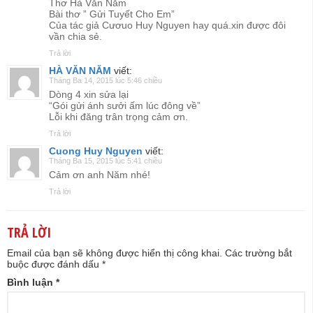
Thơ Hà Văn Năm
Bài thơ ” Gửi Tuyết Cho Em”
Của tác giả Cươuo Huy Nguyen hay quá.xin được đôi
vần chia sẻ.
Trả lời
HÀ VĂN NĂM
viết:
Tháng Ba 14, 2015 lúc 5:46 chiều
Dòng 4 xin sửa lại
“Gói gửi ánh sưởi ấm lúc đông về”
Lỗi khi đăng trân trọng cảm ơn.
Trả lời
Cuong Huy Nguyen
viết:
Tháng Ba 15, 2015 lúc 5:41 chiều
Cảm ơn anh Năm nhé!
Trả lời
TRẢ LỜI
Email của bạn sẽ không được hiển thị công khai.
Các trường bắt
buộc được đánh dấu
*
Bình luận
*