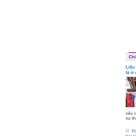
Chi
Liệu
là ở
nếu c
sự th
Đi
bại 