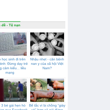
 đề - Tệ nạn
 học sinh đi trên
Nhậu nhẹt - căn bệnh
tinh: Đừng dạy trẻ
nan y của xã hội Việt
 cảm kiểu... liều
Nam?
mạng
p 3 bé gái hẹn hò
Bế tắc vì bị chồng “giày
 đẹp qua Facebook
vò” hơn cả gái đứng