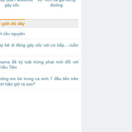
gây sốc
đường
 giới đó đây
i cầu nguyện.
p bê di động gây sốc với cơ bắp... cuồn
bama đã ký luật trừng phạt mới đối với
riều Tiên
ững em bé trong ca sinh 7 đầu tiên trên
iới hiện giờ ra sao?