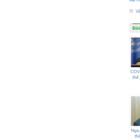
V
Đời
COVI
thế
Nga:
th