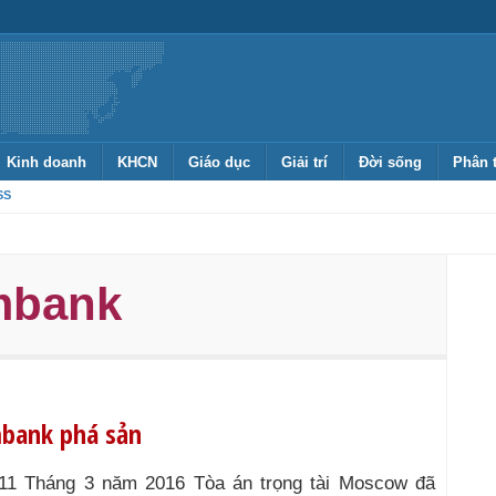
Kinh doanh
KHCN
Giáo dục
Giải trí
Đời sống
Phân 
SS
mbank
mbank phá sản
11 Tháng 3 năm 2016 Tòa án trọng tài Moscow đã