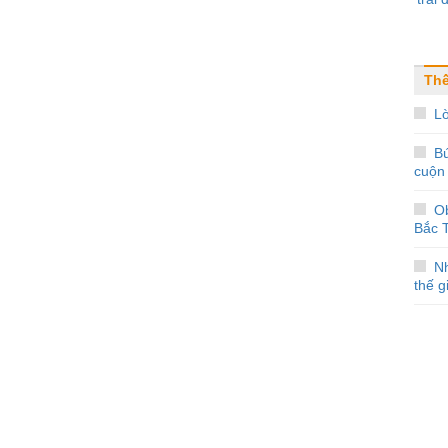
Thế
Lờ
Bú
cuộn
O
Bắc T
Nh
thế g