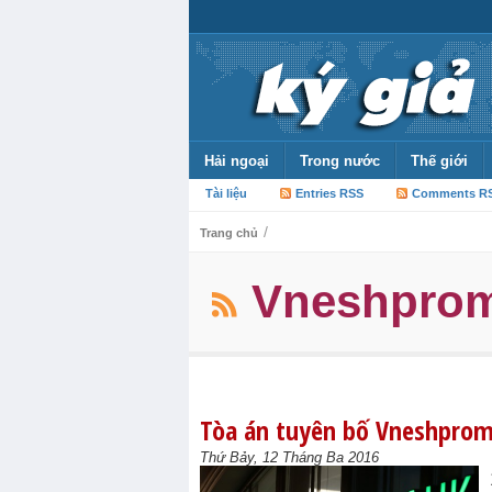
Hải ngoại
Trong nước
Thế giới
Tài liệu
Entries RSS
Comments R
/
Trang chủ
Vneshpro
Tòa án tuyên bố Vneshpro
Thứ Bảy, 12 Tháng Ba 2016