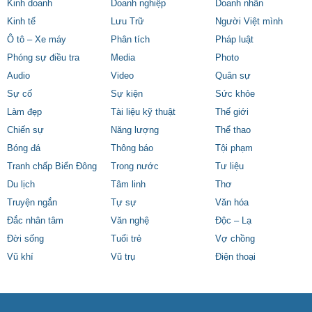
Kinh doanh
Doanh nghiệp
Doanh nhân
Kinh tế
Lưu Trữ
Người Việt mình
Ô tô – Xe máy
Phân tích
Pháp luật
Phóng sự điều tra
Media
Photo
Audio
Video
Quân sự
Sự cố
Sự kiện
Sức khỏe
Làm đẹp
Tài liệu kỹ thuật
Thế giới
Chiến sự
Năng lượng
Thể thao
Bóng đá
Thông báo
Tội phạm
Tranh chấp Biển Đông
Trong nước
Tư liệu
Du lịch
Tâm linh
Thơ
Truyện ngắn
Tự sự
Văn hóa
Đắc nhân tâm
Văn nghệ
Độc – Lạ
Đời sống
Tuổi trẻ
Vợ chồng
Vũ khí
Vũ trụ
Điện thoại