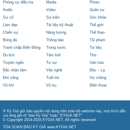
Phóng sự điều tra
Media
Photo
Audio
Video
Quân sự
Sự cố
Sự kiện
Sức khỏe
Làm đẹp
Tài liệu kỹ thuật
Thế giới
Chiến sự
Năng lượng
Thể thao
Bóng đá
Thông báo
Tội phạm
Tranh chấp Biển Đông
Trong nước
Tư liệu
Du lịch
Tâm linh
Thơ
Truyện ngắn
Tự sự
Văn hóa
Đắc nhân tâm
Văn nghệ
Độc – Lạ
Đời sống
Tuổi trẻ
Vợ chồng
Vũ khí
Vũ trụ
Điện thoại
® Ký Giả giữ bản quyền nội dung trên toàn bộ website này, mọi trích dẫn
vui lòng ghi rõ “báo Ký Giả” hoặc “KYGIA.NET”
© Copyright 2014-2015 KYGIA.NET, All rights reserved
TÒA SOẠN BÁO KÝ GIẢ
www.KYGIA.NET