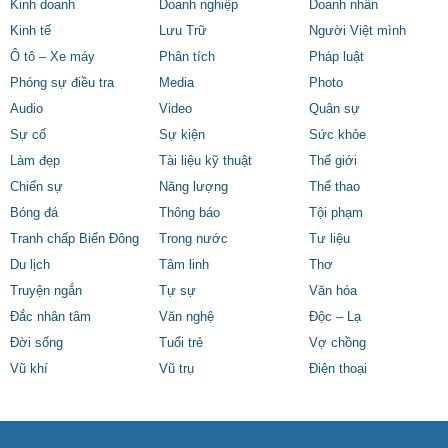
Kinh doanh
Doanh nghiệp
Doanh nhân
Kinh tế
Lưu Trữ
Người Việt mình
Ô tô – Xe máy
Phân tích
Pháp luật
Phóng sự điều tra
Media
Photo
Audio
Video
Quân sự
Sự cố
Sự kiện
Sức khỏe
Làm đẹp
Tài liệu kỹ thuật
Thế giới
Chiến sự
Năng lượng
Thể thao
Bóng đá
Thông báo
Tội phạm
Tranh chấp Biển Đông
Trong nước
Tư liệu
Du lịch
Tâm linh
Thơ
Truyện ngắn
Tự sự
Văn hóa
Đắc nhân tâm
Văn nghệ
Độc – Lạ
Đời sống
Tuổi trẻ
Vợ chồng
Vũ khí
Vũ trụ
Điện thoại