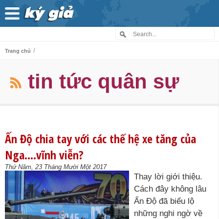
/
Trang chủ
tin tức quân sự
Ấn Độ chia tay với các thế hệ xe tăng của
Nga….vĩnh viễn?
Thứ Năm, 23 Tháng Mười Một 2017
Thay lời giới thiệu.
Cách đây không lâu
Ấn Độ đã biểu lộ
những nghi ngờ về