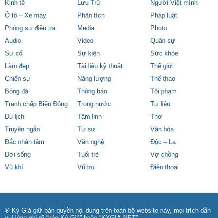
Kinh tế
Lưu Trữ
Người Việt mình
Ô tô – Xe máy
Phân tích
Pháp luật
Phóng sự điều tra
Media
Photo
Audio
Video
Quân sự
Sự cố
Sự kiện
Sức khỏe
Làm đẹp
Tài liệu kỹ thuật
Thế giới
Chiến sự
Năng lượng
Thể thao
Bóng đá
Thông báo
Tội phạm
Tranh chấp Biển Đông
Trong nước
Tư liệu
Du lịch
Tâm linh
Thơ
Truyện ngắn
Tự sự
Văn hóa
Đắc nhân tâm
Văn nghệ
Độc – Lạ
Đời sống
Tuổi trẻ
Vợ chồng
Vũ khí
Vũ trụ
Điện thoại
® Ký Giả giữ bản quyền nội dung trên toàn bộ website này, mọi trích dẫn