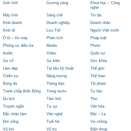
Giới tính
Gương sáng
Khoa học – Công
nghệ
Máy tính
Sáng chế
Tin tặc
Kinh doanh
Doanh nghiệp
Doanh nhân
Kinh tế
Lưu Trữ
Người Việt mình
Ô tô – Xe máy
Phân tích
Pháp luật
Phóng sự điều tra
Media
Photo
Audio
Video
Quân sự
Sự cố
Sự kiện
Sức khỏe
Làm đẹp
Tài liệu kỹ thuật
Thế giới
Chiến sự
Năng lượng
Thể thao
Bóng đá
Thông báo
Tội phạm
Tranh chấp Biển Đông
Trong nước
Tư liệu
Du lịch
Tâm linh
Thơ
Truyện ngắn
Tự sự
Văn hóa
Đắc nhân tâm
Văn nghệ
Độc – Lạ
Đời sống
Tuổi trẻ
Vợ chồng
Vũ khí
Vũ trụ
Điện thoại