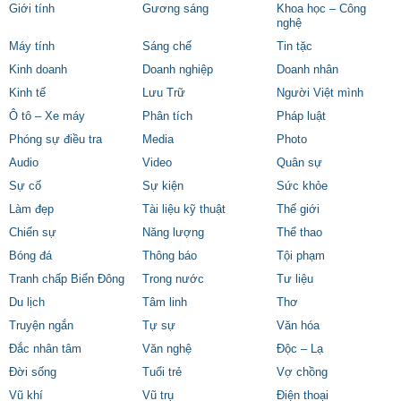
Giới tính
Gương sáng
Khoa học – Công
nghệ
Máy tính
Sáng chế
Tin tặc
Kinh doanh
Doanh nghiệp
Doanh nhân
Kinh tế
Lưu Trữ
Người Việt mình
Ô tô – Xe máy
Phân tích
Pháp luật
Phóng sự điều tra
Media
Photo
Audio
Video
Quân sự
Sự cố
Sự kiện
Sức khỏe
Làm đẹp
Tài liệu kỹ thuật
Thế giới
Chiến sự
Năng lượng
Thể thao
Bóng đá
Thông báo
Tội phạm
Tranh chấp Biển Đông
Trong nước
Tư liệu
Du lịch
Tâm linh
Thơ
Truyện ngắn
Tự sự
Văn hóa
Đắc nhân tâm
Văn nghệ
Độc – Lạ
Đời sống
Tuổi trẻ
Vợ chồng
Vũ khí
Vũ trụ
Điện thoại