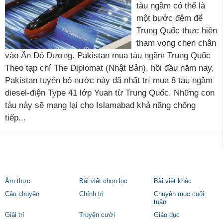
tàu ngầm có thể là
một bước đệm để
Trung Quốc thực hiện
tham vọng chen chân
vào Ấn Độ Dương. Pakistan mua tàu ngầm Trung Quốc
Theo tạp chí The Diplomat (Nhật Bản), hồi đầu năm nay,
Pakistan tuyên bố nước này đã nhất trí mua 8 tàu ngầm
diesel-điện Type 41 lớp Yuan từ Trung Quốc. Những con
tàu này sẽ mang lại cho Islamabad khả năng chống
tiếp...
Ẩm thực
Bài viết chọn lọc
Bài viết khác
Câu chuyện
Chính trị
Chuyên mục cuối
tuần
Giải trí
Truyện cười
Giáo dục