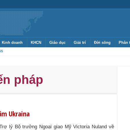
Kinh doanh
KHCN
Giáo dục
Giải trí
Đời sống
Phân 
SS
ến pháp
ăm Ukraina
Trợ lý Bộ trưởng Ngoại giao Mỹ Victoria Nuland về