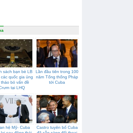
ba
h sách bạn bè LB
Lần đầu tiên trong 100
 các quốc gia ủng
năm Tổng thống Pháp
 tháo bỏ vấn đề
tới Cuba
Crưm tại LHQ
an hệ Mỹ- Cuba
Castro tuyên bố Cuba
 lại sau động thái
đã sẵn sàng đối thoại