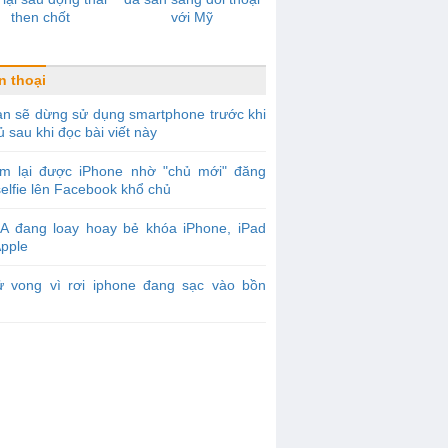
then chốt
với Mỹ
n thoại
n sẽ dừng sử dụng smartphone trước khi
ủ sau khi đọc bài viết này
ìm lại được iPhone nhờ "chủ mới" đăng
elfie lên Facebook khổ chủ
IA đang loay hoay bẻ khóa iPhone, iPad
Apple
ử vong vì rơi iphone đang sạc vào bồn