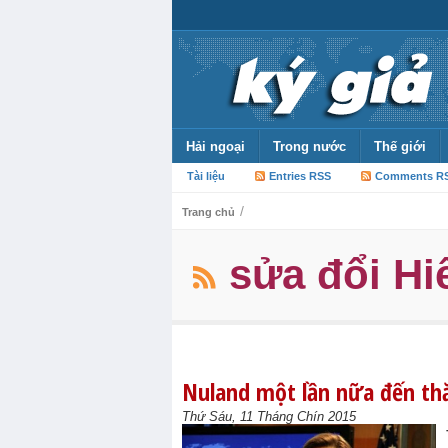
Hải ngoại
Trong nước
Thế giới
Tài liệu
Entries RSS
Comments R
/
Trang chủ
sửa đổi Hi
Nuland một lần nữa đến th
Thứ Sáu, 11 Tháng Chín 2015