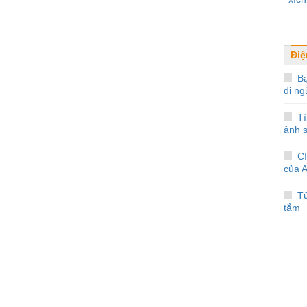
Điệ
Bạ
đi ng
T
ảnh s
C
của 
T
tắm