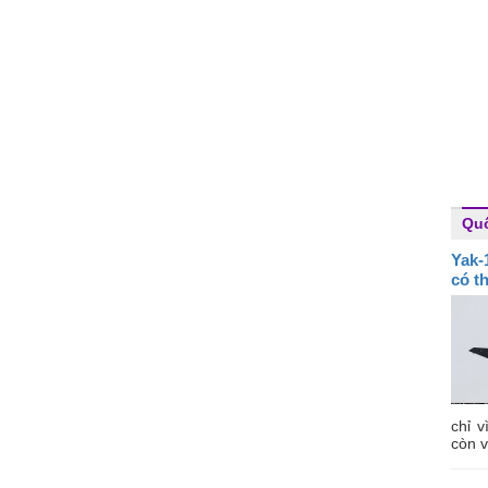
Qu
Yak-
có t
chỉ v
còn v