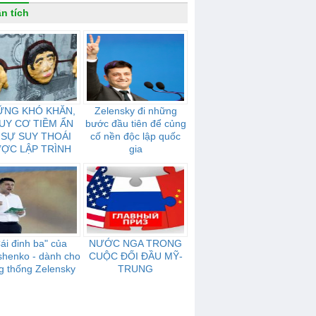
n tích
ỮNG KHÓ KHĂN,
Zelensky đi những
UY CƠ TIỀM ẨN
bước đầu tiên để củng
 SỰ SUY THOÁI
cố nền độc lập quốc
ỢC LẬP TRÌNH
gia
ỦA NƯỚC NGA
ái đinh ba" của
NƯỚC NGA TRONG
shenko - dành cho
CUỘC ĐỐI ĐẦU MỸ-
g thống Zelensky
TRUNG