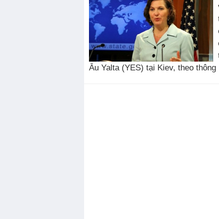
Âu Yalta (YES) tại Kiev, theo thông