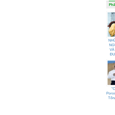
Phâ
NH
NG
VÀ
ĐƯ
C
"C
Poro
Tổn