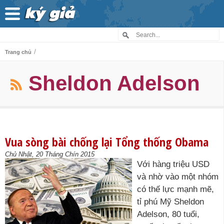
/
Trang chủ
Sheldon Adelson
Vua sòng bài chống lại Tổng thống Obama
Chủ Nhật, 20 Tháng Chín 2015
Với hàng triệu USD
và nhờ vào một nhóm
có thế lực mạnh mẽ,
tỉ phú Mỹ Sheldon
Adelson, 80 tuổi,