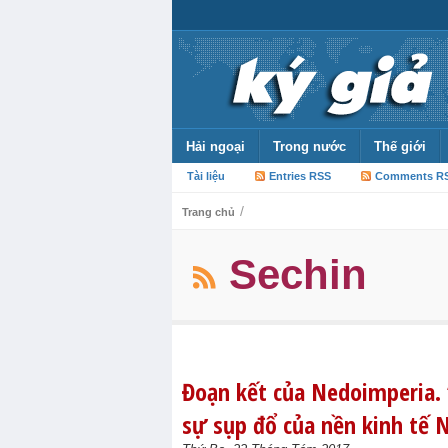
Hải ngoại
Trong nước
Thế giới
Tài liệu
Entries RSS
Comments R
/
Trang chủ
Sechin
Đoạn kết của Nedoimperia. 
sự sụp đổ của nền kinh tế 