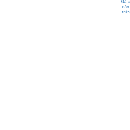
Gà c
nào
trứn