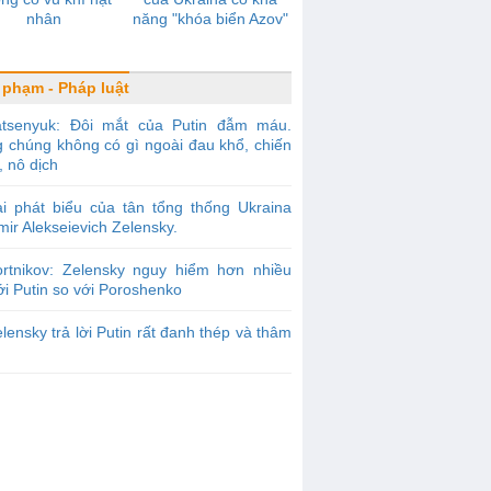
nhân
năng "khóa biển Azov"
 phạm - Pháp luật
atsenyuk: Đôi mắt của Putin đẫm máu.
g chúng không có gì ngoài đau khổ, chiến
, nô dịch
i phát biểu của tân tổng thống Ukraina
mir Alekseievich Zelensky.
ortnikov: Zelensky nguy hiểm hơn nhiều
ới Putin so với Poroshenko
lensky trả lời Putin rất đanh thép và thâm