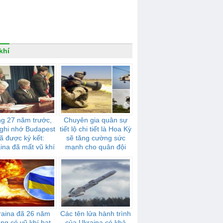
khí
g 27 năm trước,
Chuyên gia quân sự
ghi nhớ Budapest
tiết lộ chi tiết là Hoa Kỳ
ã được ký kết:
sẽ tăng cường sức
ina đã mất vũ khí
mạnh cho quân đội
ạt nhân ra sao
Ukraina bằng các tên
lửa “Stingers”,
“Javelins” và trực
thăng Mi-17
raina đã 26 năm
Các tên lửa hành trình
ng có vũ khí hạt
của Ukraina có khả