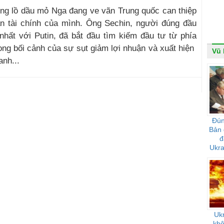
ổng lồ dầu mỏ Nga đang ve vãn Trung quốc can thiệp
n tài chính của mình. Ông Sechin, người đúng đầu
nhất với Putin, đã bắt đầu tìm kiếm đầu tư từ phía
ong bối cảnh của sự sụt giảm lợi nhuận và xuất hiện
Vũ 
anh...
Đún
Bản 
đ
Ukra
h
Uk
khô