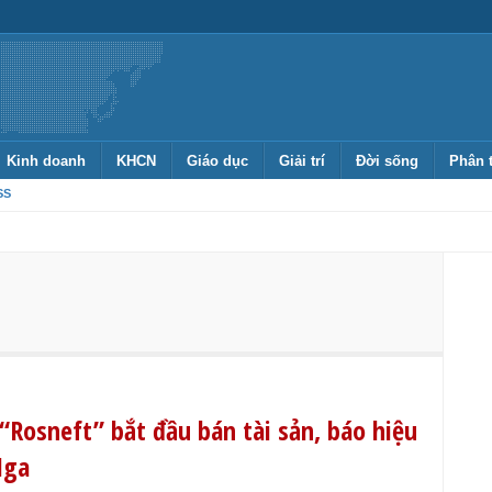
Kinh doanh
KHCN
Giáo dục
Giải trí
Đời sống
Phân 
SS
“Rosneft” bắt đầu bán tài sản, báo hiệu
Nga