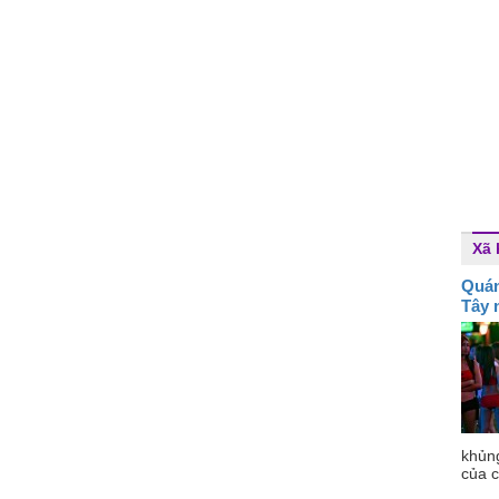
Xã 
Quán
Tây 
khủn
của c