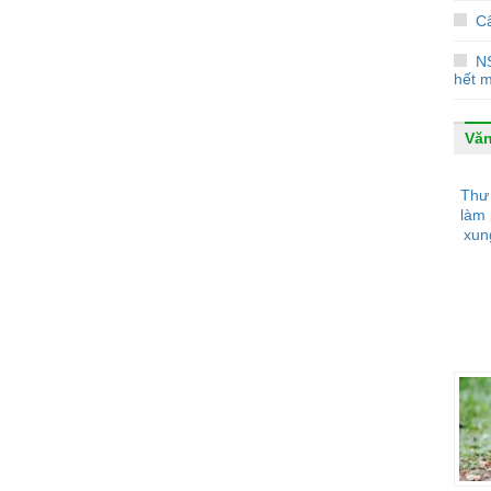
Câ
N
hết 
Văn
Thư 
làm 
xun