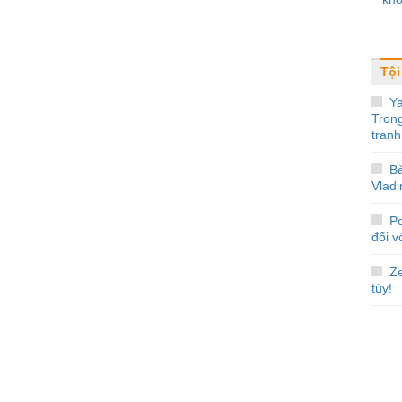
Tội
Y
Tron
tranh
Bà
Vladi
P
đối v
Ze
túy!