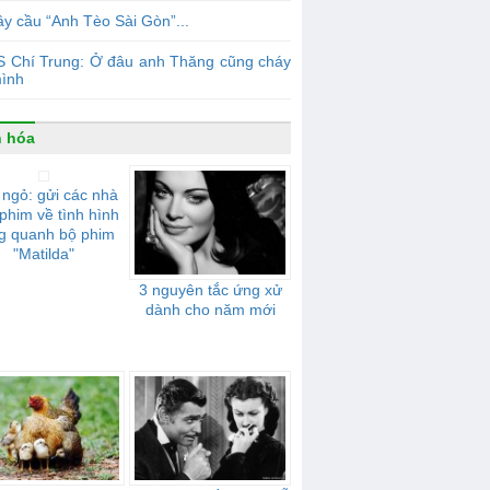
y cầu “Anh Tèo Sài Gòn”...
S Chí Trung: Ở đâu anh Thăng cũng cháy
mình
 hóa
ngỏ: gửi các nhà
phim về tình hình
g quanh bộ phim
"Matilda"
3 nguyên tắc ứng xử
dành cho năm mới