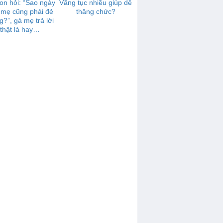
on hỏi: “Sao ngày
Văng tục nhiều giúp dễ
 mẹ cũng phải đẻ
thăng chức?
g?”, gà mẹ trả lời
thật là hay…