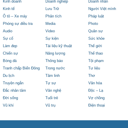
Kinh doanh
Doanh nghiệp
Doanh nhân
Kinh tế
Lưu Trữ
Người Việt mình
Ô tô – Xe máy
Phân tích
Pháp luật
Phóng sự điều tra
Media
Photo
Audio
Video
Quân sự
Sự cố
Sự kiện
Sức khỏe
Làm đẹp
Tài liệu kỹ thuật
Thế giới
Chiến sự
Năng lượng
Thể thao
Bóng đá
Thông báo
Tội phạm
Tranh chấp Biển Đông
Trong nước
Tư liệu
Du lịch
Tâm linh
Thơ
Truyện ngắn
Tự sự
Văn hóa
Đắc nhân tâm
Văn nghệ
Độc – Lạ
Đời sống
Tuổi trẻ
Vợ chồng
Vũ khí
Vũ trụ
Điện thoại