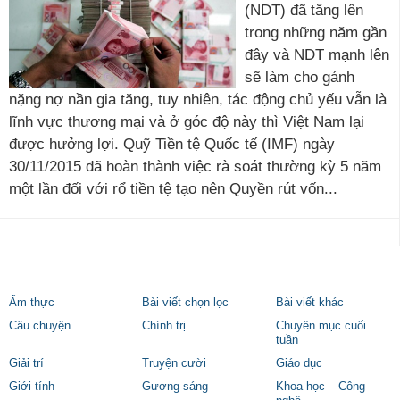
(NDT) đã tăng lên
trong những năm gần
đây và NDT mạnh lên
sẽ làm cho gánh
nặng nợ nần gia tăng, tuy nhiên, tác động chủ yếu vẫn là
lĩnh vực thương mại và ở góc độ này thì Việt Nam lại
được hưởng lợi. Quỹ Tiền tệ Quốc tế (IMF) ngày
30/11/2015 đã hoàn thành việc rà soát thường kỳ 5 năm
một lần đối với rổ tiền tệ tạo nên Quyền rút vốn...
Ẩm thực
Bài viết chọn lọc
Bài viết khác
Câu chuyện
Chính trị
Chuyên mục cuối
tuần
Giải trí
Truyện cười
Giáo dục
Giới tính
Gương sáng
Khoa học – Công