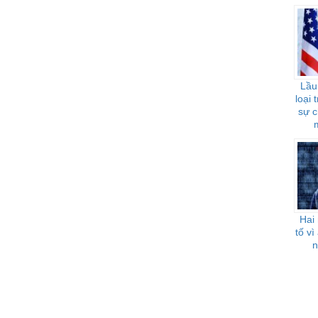
Lầu
loại
sự c
Hai 
tố vì
n