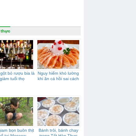
 thực
gột bỏ rượu bia là
Nguy hiểm khó lường
giảm tuổi thọ
khi ăn cá hồi sai cách
giam bọn buôn thịt
Bánh trôi, bánh chay
hổ tại Moscow
trong Tết Hàn Thực