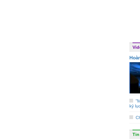
Vid
Hoà
"M
kỷ lụ
Ch
Tin