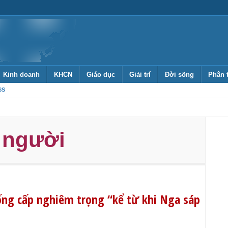
Kinh doanh
KHCN
Giáo dục
Giải trí
Đời sống
Phân 
SS
 người
ống cấp nghiêm trọng “kể từ khi Nga sáp