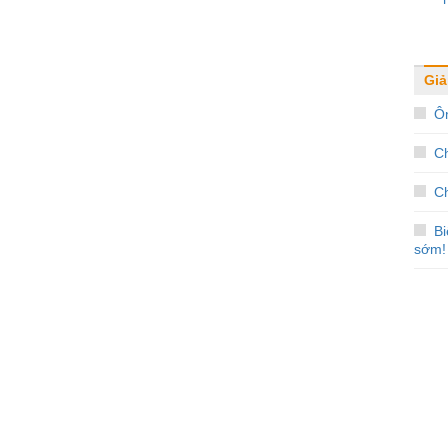
Giải
Ôn
C
Ch
B
sớm!