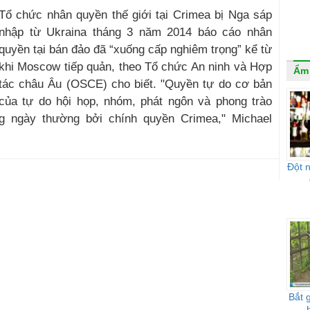
Tổ chức nhân quyền thế giới tại Crimea bị Nga sáp
nhập từ Ukraina tháng 3 năm 2014 báo cáo nhân
quyền tại bán đảo đã “xuống cấp nghiêm trọng” kể từ
khi Moscow tiếp quản, theo Tổ chức An ninh và Hợp
Ẩm
tác châu Âu (OSCE) cho biết. "Quyền tự do cơ bản
của tự do hội họp, nhóm, phát ngôn và phong trào
g ngày thường bởi chính quyền Crimea," Michael
Đột n
Bắt 