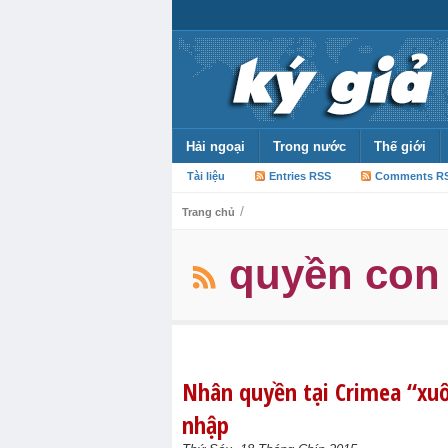
Hải ngoại
Trong nước
Thế giới
Tài liệu
Entries RSS
Comments R
/
Trang chủ
quyền con
Nhân quyền tại Crimea “xu
nhập