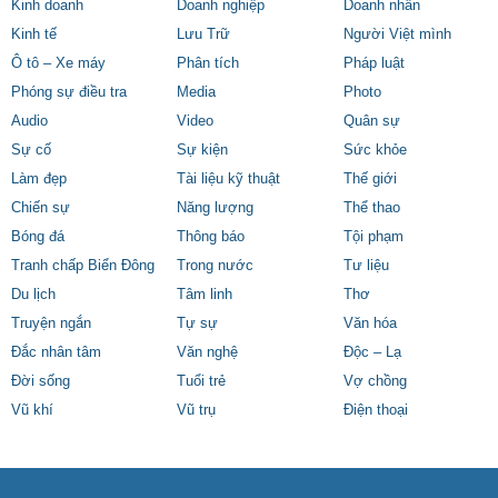
Kinh doanh
Doanh nghiệp
Doanh nhân
Kinh tế
Lưu Trữ
Người Việt mình
Ô tô – Xe máy
Phân tích
Pháp luật
Phóng sự điều tra
Media
Photo
Audio
Video
Quân sự
Sự cố
Sự kiện
Sức khỏe
Làm đẹp
Tài liệu kỹ thuật
Thế giới
Chiến sự
Năng lượng
Thể thao
Bóng đá
Thông báo
Tội phạm
Tranh chấp Biển Đông
Trong nước
Tư liệu
Du lịch
Tâm linh
Thơ
Truyện ngắn
Tự sự
Văn hóa
Đắc nhân tâm
Văn nghệ
Độc – Lạ
Đời sống
Tuổi trẻ
Vợ chồng
Vũ khí
Vũ trụ
Điện thoại