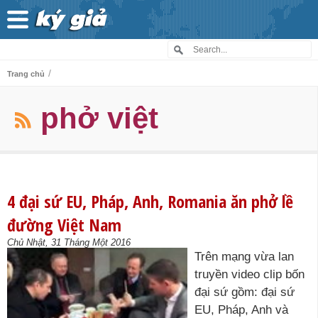
/
Trang chủ
phở việt
4 đại sứ EU, Pháp, Anh, Romania ăn phở lề
đường Việt Nam
Chủ Nhật, 31 Tháng Một 2016
Trên mạng vừa lan
truyền video clip bốn
đại sứ gồm: đại sứ
EU, Pháp, Anh và