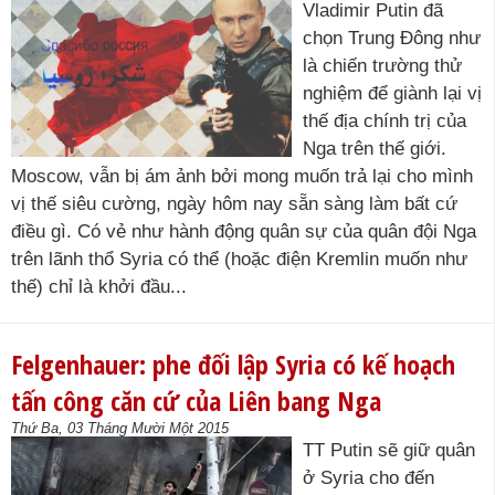
Vladimir Putin đã
chọn Trung Đông như
là chiến trường thử
nghiệm để giành lại vị
thế địa chính trị của
Nga trên thế giới.
Moscow, vẫn bị ám ảnh bởi mong muốn trả lại cho mình
vị thế siêu cường, ngày hôm nay sẵn sàng làm bất cứ
điều gì. Có vẻ như hành động quân sự của quân đội Nga
trên lãnh thổ Syria có thể (hoặc điện Kremlin muốn như
thế) chỉ là khởi đầu...
Felgenhauer: phe đối lập Syria có kế hoạch
tấn công căn cứ của Liên bang Nga
Thứ Ba, 03 Tháng Mười Một 2015
TT Putin sẽ giữ quân
ở Syria cho đến