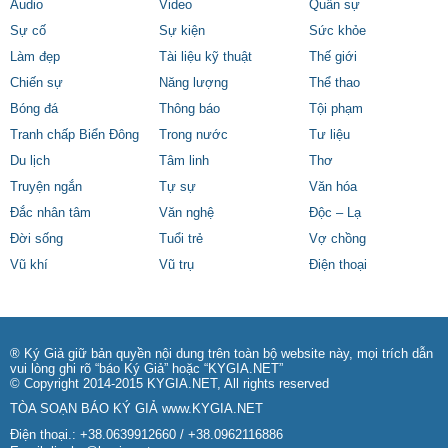
Audio
Video
Quân sự
Sự cố
Sự kiện
Sức khỏe
Làm đẹp
Tài liệu kỹ thuật
Thế giới
Chiến sự
Năng lượng
Thể thao
Bóng đá
Thông báo
Tội phạm
Tranh chấp Biển Đông
Trong nước
Tư liệu
Du lịch
Tâm linh
Thơ
Truyện ngắn
Tự sự
Văn hóa
Đắc nhân tâm
Văn nghệ
Độc – Lạ
Đời sống
Tuổi trẻ
Vợ chồng
Vũ khí
Vũ trụ
Điện thoại
® Ký Giả giữ bản quyền nội dung trên toàn bộ website này, mọi trích dẫn
vui lòng ghi rõ “báo Ký Giả” hoặc “KYGIA.NET”
© Copyright 2014-2015 KYGIA.NET, All rights reserved
TÒA SOẠN BÁO KÝ GIẢ
www.KYGIA.NET
Điện thoại.: +38.0639912660 / +38.0962116886