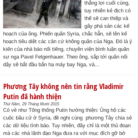
thắng lợi cuối cùng,
tuy nhiên kẻ địch có
thể sẽ can thiệp và
gây phá sản các kế
hoạch của ông. Phiến quân Syria, chắc hẳn, sẽ lên kế
hoạch tiêu diệt các căn cứ không quân của Nga. Đó là ý
kiến của nhà báo nổi tiếng, chuyên viện bình luận quân
sự nga Pavel Felgenhauer. Theo ông, sắp tới quân nổi
dậy sẽ bắt đầu bắn hạ máy bay Nga, và...
Phương Tây không nên tin rằng Vladimir
Putin đã hành thiện
Thứ Năm, 29 Tháng Mười 2015
Có vẻ như Tổng thống Putin hướng thiện: Ủng hộ các
cuộc bầu cử ở Syria, đề nghị cùng phương Tây chia sẻ
các dữ liệu tình báo. Tuy nhiên, đây chỉ là một thủ đoạn
mà các nhà lãnh đạo Nga đưa ra với mục đích gỡ bở