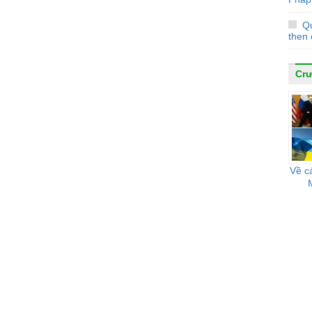
Q
then 
Cr
Về c