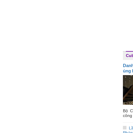
Cu
Danh
ủng 
Bộ C
công 
L
Pháp