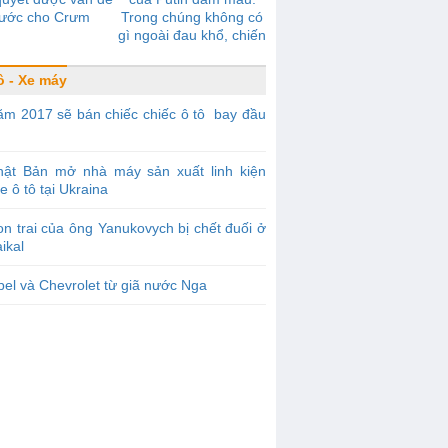
ước cho Crưm
Trong chúng không có
gì ngoài đau khổ, chiến
tranh, nô dịch
ô - Xe máy
m 2017 sẽ bán chiếc chiếc ô tô bay đầu
hật Bản mở nhà máy sản xuất linh kiện
e ô tô tại Ukraina
n trai của ông Yanukovych bị chết đuối ở
ikal
el và Chevrolet từ giã nước Nga