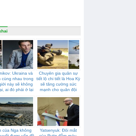
khai
nikov: Ukraina và
Chuyên gia quân sự
n cùng nhau trong
tiết lộ chi tiết là Hoa Kỳ
giới này sẽ không
sẽ tăng cường sức
ại, ai đó phải ở lại
mạnh cho quân đội
một mình
Ukraina bằng các tên
lửa “Stingers”,
“Javelins” và trực
thăng Mi-17
n của Nga không
Yatsenyuk: Đôi mắt
 quyết được vấn đề
của Putin đẫm máu.