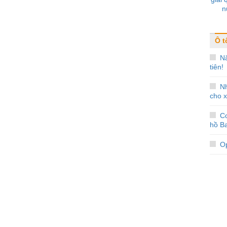
n
Ô t
Nă
tiên!
N
cho x
Co
hồ Ba
Op