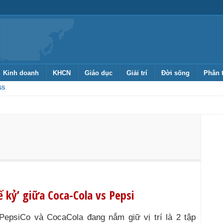
Kinh doanh
KHCN
Giáo dục
Giải trí
Đời sống
Phân 
SS
 kỷ’ giữa Coca-Cola vs Pepsi
PepsiCo và CocaCola đang nắm giữ vị trí là 2 tập