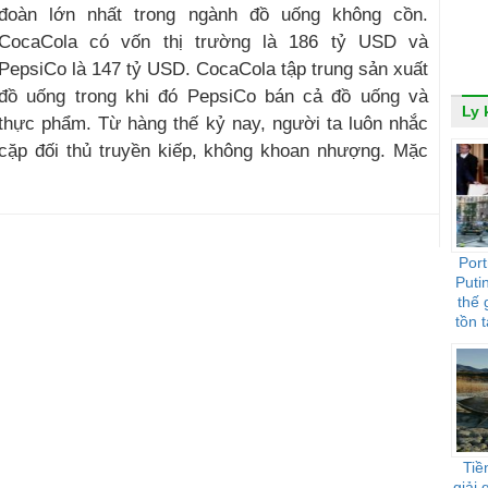
đoàn lớn nhất trong ngành đồ uống không cồn.
CocaCola có vốn thị trường là 186 tỷ USD và
PepsiCo là 147 tỷ USD. CocaCola tập trung sản xuất
đồ uống trong khi đó PepsiCo bán cả đồ uống và
Ly 
thực phẩm. Từ hàng thế kỷ nay, người ta luôn nhắc
cặp đối thủ truyền kiếp, không khoan nhượng. Mặc
Port
Puti
thế 
tồn t
Tiề
giải