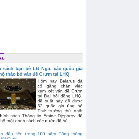
ba
 sách bạn bè LB Nga: các quốc gia
hộ tháo bỏ vấn đề Crưm tại LHQ
Hôm nay Belarus đã
cố gắng chặn việc
xem xét vấn đề Crưm
tại Đại hội đồng LHQ,
đề xuất này đã được
32 quốc gia ủng hộ
Thứ trưởng thứ nhất
hính sách Thông tin Emine Djeparov đã
bố một danh sách các nước đã hỗ...
ần đầu tiên trong 100 năm Tổng thống
 tới Cuba