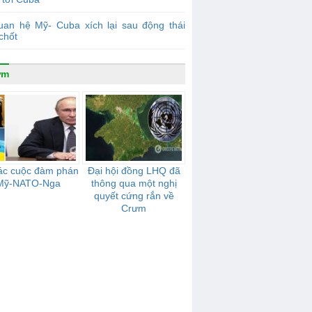
uan hệ Mỹ- Cuba xích lại sau động thái
chốt
ưm
ác cuộc đàm phán
Đại hội đồng LHQ đã
Mỹ-NATO-Nga
thông qua một nghị
quyết cứng rắn về
Crưm