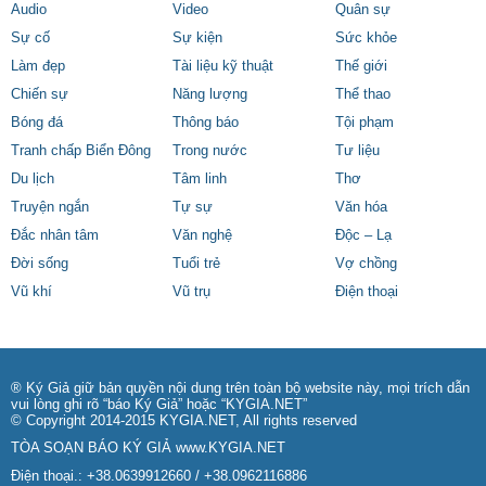
Audio
Video
Quân sự
Sự cố
Sự kiện
Sức khỏe
Làm đẹp
Tài liệu kỹ thuật
Thế giới
Chiến sự
Năng lượng
Thể thao
Bóng đá
Thông báo
Tội phạm
Tranh chấp Biển Đông
Trong nước
Tư liệu
Du lịch
Tâm linh
Thơ
Truyện ngắn
Tự sự
Văn hóa
Đắc nhân tâm
Văn nghệ
Độc – Lạ
Đời sống
Tuổi trẻ
Vợ chồng
Vũ khí
Vũ trụ
Điện thoại
® Ký Giả giữ bản quyền nội dung trên toàn bộ website này, mọi trích dẫn
vui lòng ghi rõ “báo Ký Giả” hoặc “KYGIA.NET”
© Copyright 2014-2015 KYGIA.NET, All rights reserved
TÒA SOẠN BÁO KÝ GIẢ
www.KYGIA.NET
Điện thoại.: +38.0639912660 / +38.0962116886