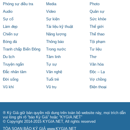
Phóng sự điều tra
Media
Photo
Audio
Video
Quân sự
Sự cố
Sự kiện
Sức khỏe
Làm đẹp
Tài liệu kỹ thuật
Thế giới
Chiến sự
Năng lượng
Thể thao
Bóng đá
Thông báo
Tội phạm
Tranh chấp Biển Đông
Trong nước
Tư liệu
Du lịch
Tâm linh
Thơ
Truyện ngắn
Tự sự
Văn hóa
Đắc nhân tâm
Văn nghệ
Độc – Lạ
Đời sống
Tuổi trẻ
Vợ chồng
Vũ khí
Vũ trụ
Điện thoại
® Ký Giả giữ bản quyền nội dung trên toàn bộ website này, mọi trích dẫn
vui lòng ghi rõ “báo Ký Giả” hoặc “KYGIA.NET”
© Copyright 2014-2015 KYGIA.NET, All rights reserved
TÒA SOẠN BÁO KÝ GIẢ
www.KYGIA.NET