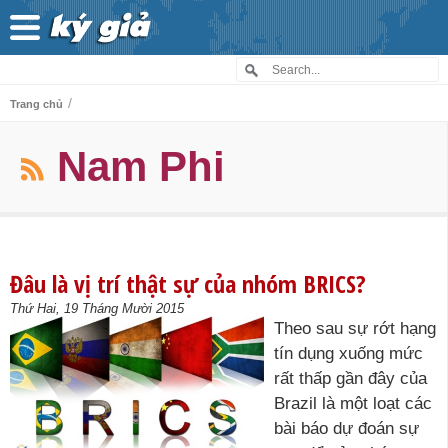
/
Trang chủ
Nam Phi
Đâu là vị trí thật sự của nhóm BRICS?
Thứ Hai, 19 Tháng Mười 2015
Theo sau sự rớt hạng
tín dụng xuống mức
rất thấp gần đây của
Brazil là một loạt các
bài báo dự đoán sự