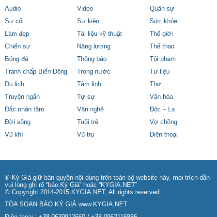
Audio
Video
Quân sự
Sự cố
Sự kiện
Sức khỏe
Làm đẹp
Tài liệu kỹ thuật
Thế giới
Chiến sự
Năng lượng
Thể thao
Bóng đá
Thông báo
Tội phạm
Tranh chấp Biển Đông
Trong nước
Tư liệu
Du lịch
Tâm linh
Thơ
Truyện ngắn
Tự sự
Văn hóa
Đắc nhân tâm
Văn nghệ
Độc – Lạ
Đời sống
Tuổi trẻ
Vợ chồng
Vũ khí
Vũ trụ
Điện thoại
® Ký Giả giữ bản quyền nội dung trên toàn bộ website này, mọi trích dẫn
vui lòng ghi rõ “báo Ký Giả” hoặc “KYGIA.NET”
© Copyright 2014-2015 KYGIA.NET, All rights reserved
TÒA SOẠN BÁO KÝ GIẢ
www.KYGIA.NET