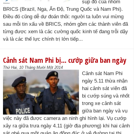
sụp đổ của nhóm
BRICS (Brazil, Nga, Ấn Độ, Trung Quốc và Nam Phi).
Điều đó cũng dễ dự đoán thôi: người ta luôn vui mừng
sau mỗi tin xấu về BRICS, nhóm gồm các thành viên đã
từng được xem là các cường quốc kinh tế đang trỗi dậy
và là các thế lực chính trị lớn tiếp...
Cảnh sát Nam Phi bị… cướp giữa ban ngày
Thứ Hai, 10 Tháng Mười Một 2014
Cảnh sát Nam Phi
ngày 5.11 thừa nhận
hai cảnh sát viên đã
bị cướp súng và nhốt
trong xe cảnh sát
giữa ban ngày và vụ
việc này đã được camera an ninh ghi hình lại. Vụ cướp
xảy ra giữa trưa ngày 4.11 (giờ địa phương) khi hai cảnh
sát ghé qua một quán ăn đông đúc ở vệ đường tại thị