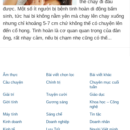
thể chạy đi đâu
được. Một số ít người bị bệnh tinh hoàn di động bẩm
sinh, tức hai bi không nằm yên mà chạy lên chạy xuống
nhưng chỉ khoảng 5-7 cm chứ không thể có chuyện lên
đến cổ họng. Tinh hoàn là cơ quan quan trọng của đàn
ông, rất nhạy cảm, nếu bị chạm nhẹ cũng có thể...
Ẩm thực
Bài viết chọn lọc
Bài viết khác
Câu chuyện
Chính trị
Chuyên mục cuối
tuần
Giải trí
Truyện cười
Giáo dục
Giới tính
Gương sáng
Khoa học – Công
nghệ
Máy tính
Sáng chế
Tin tặc
Kinh doanh
Doanh nghiệp
Doanh nhân
Kinh tế
Lưu Trữ
Người Việt mình