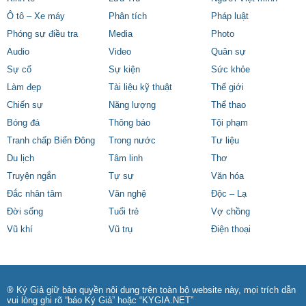
Ô tô – Xe máy
Phân tích
Pháp luật
Phóng sự điều tra
Media
Photo
Audio
Video
Quân sự
Sự cố
Sự kiện
Sức khỏe
Làm đẹp
Tài liệu kỹ thuật
Thế giới
Chiến sự
Năng lượng
Thể thao
Bóng đá
Thông báo
Tội phạm
Tranh chấp Biển Đông
Trong nước
Tư liệu
Du lịch
Tâm linh
Thơ
Truyện ngắn
Tự sự
Văn hóa
Đắc nhân tâm
Văn nghệ
Độc – Lạ
Đời sống
Tuổi trẻ
Vợ chồng
Vũ khí
Vũ trụ
Điện thoại
® Ký Giả giữ bản quyền nội dung trên toàn bộ website này, mọi trích dẫn
vui lòng ghi rõ “báo Ký Giả” hoặc “KYGIA.NET”