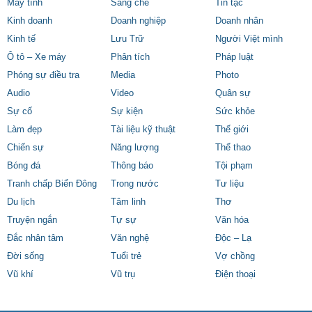
Máy tính
Sáng chế
Tin tặc
Kinh doanh
Doanh nghiệp
Doanh nhân
Kinh tế
Lưu Trữ
Người Việt mình
Ô tô – Xe máy
Phân tích
Pháp luật
Phóng sự điều tra
Media
Photo
Audio
Video
Quân sự
Sự cố
Sự kiện
Sức khỏe
Làm đẹp
Tài liệu kỹ thuật
Thế giới
Chiến sự
Năng lượng
Thể thao
Bóng đá
Thông báo
Tội phạm
Tranh chấp Biển Đông
Trong nước
Tư liệu
Du lịch
Tâm linh
Thơ
Truyện ngắn
Tự sự
Văn hóa
Đắc nhân tâm
Văn nghệ
Độc – Lạ
Đời sống
Tuổi trẻ
Vợ chồng
Vũ khí
Vũ trụ
Điện thoại