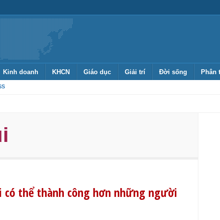
Kinh doanh
KHCN
Giáo dục
Giải trí
Đời sống
Phân 
SS
i
lại có thể thành công hơn những người