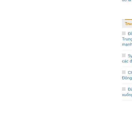
Tr
Đ
Trun
mạnh
Sy
các 
C
Đông
Đà
xuốn