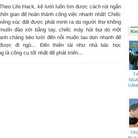
Theo Life Hack, kẻ lười luôn tìm được cách rút ngắn
thời gian để hoàn thành công việc nhanh nhất! Chiếc
xẻng xúc đất được phát minh ra do người thợ không
muốn đào xới bằng tay, chiếc máy hút bụi do một
Kin
anh chàng béo lười đến nỗi muốn lau dọn nhanh để
được đi ngủ… Đến thiên tài như nhà bác học
g là công cụ tốt nhất để phát triển...
TẠ
NGA
CÀN
Chủ
đó là