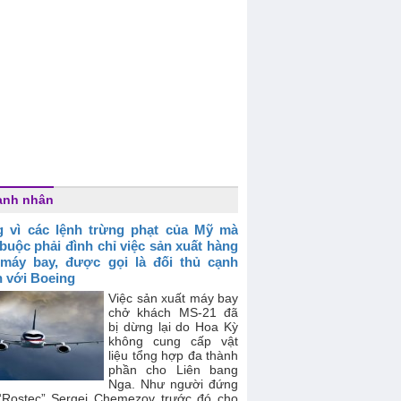
anh nhân
 vì các lệnh trừng phạt của Mỹ mà
buộc phải đình chỉ việc sản xuất hàng
 máy bay, được gọi là đối thủ cạnh
h với Boeing
Việc sản xuất máy bay
chở khách MS-21 đã
bị dừng lại do Hoa Kỳ
không cung cấp vật
liệu tổng hợp đa thành
phần cho Liên bang
Nga. Như người đứng
“Rostec” Sergei Chemezov trước đó cho