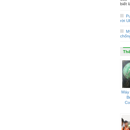
biết 
Pu
rời U
M
chống
Thể
Máy 
B
Co