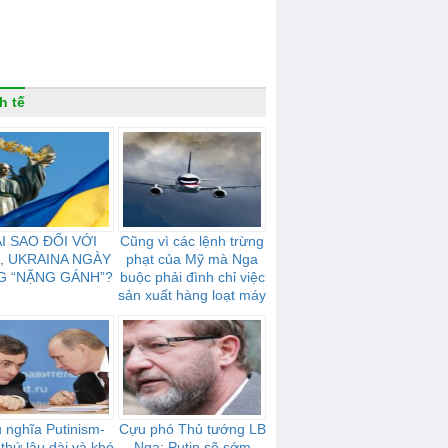
h tế
I SAO ĐỐI VỚI
Cũng vì các lệnh trừng
, UKRAINA NGÀY
phạt của Mỹ mà Nga
G “NẶNG GÁNH”?
buộc phải đình chỉ việc
sản xuất hàng loạt máy
bay, được gọi là đối thủ
cạnh tranh với Boeing
 nghĩa Putinism-
Cựu phó Thủ tướng LB
 thứ lâu dài và khó
Nga: Putin sẽ sớm