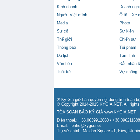
Kinh doanh
Doanh nghi
Người Việt mình
Ô tô – Xe 
Media
Photo
Sự cố
Sự kiện
Thế giới
Chiến sự
Thông báo
Tội phạm
Du lịch
Tâm linh
Văn hóa
Đắc nhân 
Tuổi trẻ
Vợ chồng
® Ký Giả giữ bản quyền nội dung trên toàn bộ
© Copyright 2014-2015 KYGIA.NET, All rights
TÒA SOẠN BÁO KÝ GIẢ
www.KYGIA.NET
Điện thoại.: +38.0639912660 / +38.09621168
Email:
lienhe@kygia.net
Trụ sở chính: Maidan Square #1, Kiev, Ukrai