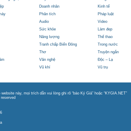
ệp
Doanh nhân
Kinh tế
máy
Phân tích
Pháp luật
Audio
Video
Sức khỏe
Làm đẹp
Năng lượng
Thể thao
Tranh chấp Biển Đông
Trong nước
Thơ
Truyện ngắn
tâm
Văn nghệ
Độc – Lạ
Vũ khí
Vũ trụ
 website này, mọi trích dẫn vui lòng ghi rõ “báo Ký Giả” hoặc “KYGIA.NET”
 reserved
86
na