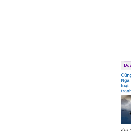
Do
Cũng
Nga 
loạt
tran
đầu 