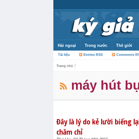
Hải ngoại
Trong nước
Thế giới
Tài liệu
Entries RSS
Comments R
/
Trang chủ
máy hút bụ
Đây là lý do kẻ lười biếng 
chăm chỉ