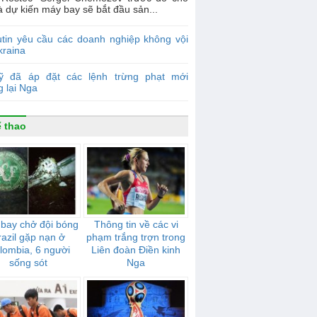
là dự kiến máy bay sẽ bắt đầu sản...
tin yêu cầu các doanh nghiệp không vội
kraina
ỹ đã áp đặt các lệnh trừng phạt mới
 lại Nga
 thao
bay chở đội bóng
Thông tin về các vi
razil gặp nạn ở
phạm trắng trợn trong
lombia, 6 người
Liên đoàn Điền kinh
sống sót
Nga