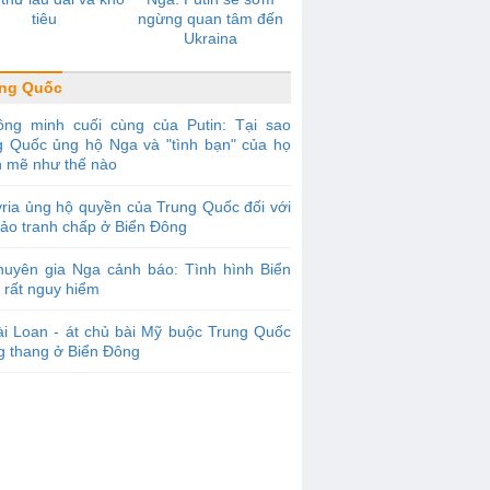
tiêu
ngừng quan tâm đến
Ukraina
ung Quốc
ồng minh cuối cùng của Putin: Tại sao
g Quốc ủng hộ Nga và "tình bạn" của họ
 mẽ như thế nào
ria ủng hộ quyền của Trung Quốc đối với
đảo tranh chấp ở Biển Đông
huyên gia Nga cảnh báo: Tình hình Biển
 rất nguy hiểm
i Loan - át chủ bài Mỹ buộc Trung Quốc
g thang ở Biển Đông