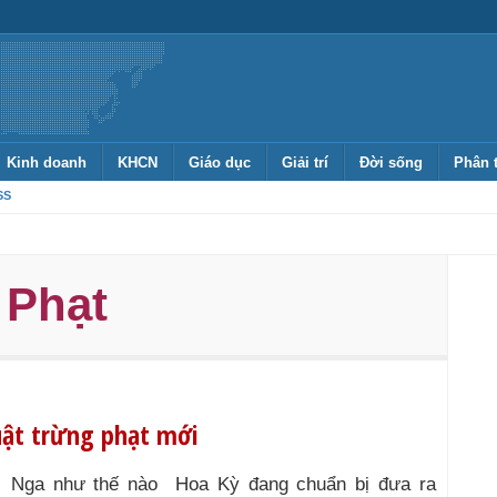
Kinh doanh
KHCN
Giáo dục
Giải trí
Đời sống
Phân 
SS
 Phạt
uật trừng phạt mới
m Nga như thế nào Hoa Kỳ đang chuẩn bị đưa ra