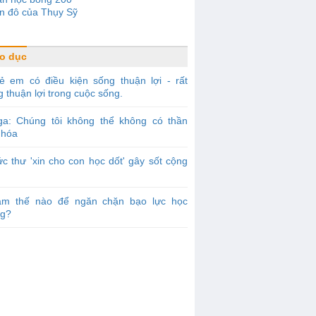
n đô của Thụy Sỹ
o dục
ẻ em có điều kiện sống thuận lợi - rất
 thuận lợi trong cuộc sống.
ga: Chúng tôi không thể không có thần
 hóa
c thư 'xin cho con học dốt' gây sốt cộng
àm thế nào để ngăn chặn bạo lực học
g?