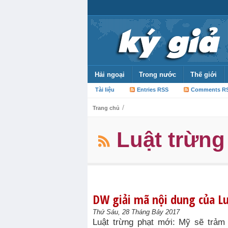
Hải ngoại
Trong nước
Thế giới
Tài liệu
Entries RSS
Comments R
/
Trang chủ
Luật trừng
DW giải mã nội dung của L
Thứ Sáu, 28 Tháng Bảy 2017
Luật trừng phạt mới: Mỹ sẽ trả