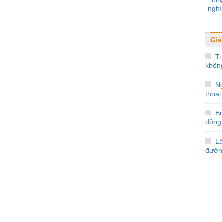
nghì
Giá
Tr
không
N
thoại
Bứ
đồng
L
đườn