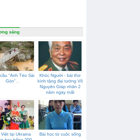
ơng sáng
cầu “Anh Tèo Sài
Khóc Người - bài thơ
Gòn”...
kính tặng đại tướng Võ
Nguyên Giáp nhân 2
năm ngày mất
Việt tại Ukraina
Bài học từ cuộc sống
ận học bổng 200