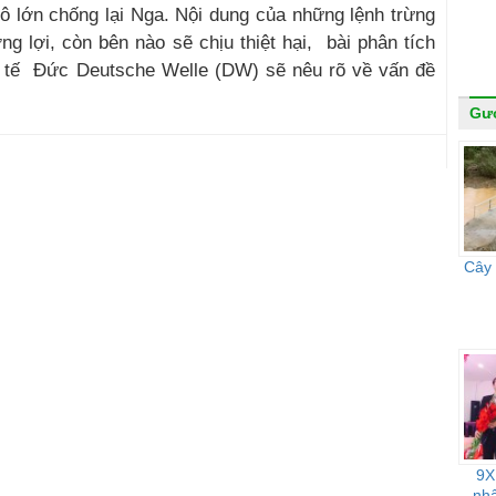
 lớn chống lại Nga. Nội dung của những lệnh trừng
g lợi, còn bên nào sẽ chịu thiệt hại, bài phân tích
c tế Đức Deutsche Welle (DW) sẽ nêu rõ về vấn đề
Gư
Cây 
9X 
nh