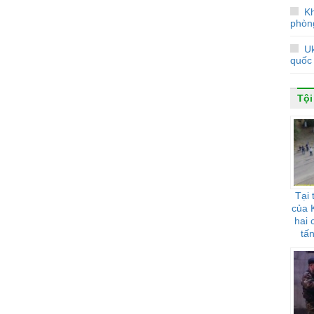
Kh
phòn
Uk
quốc 
Tội
Tại 
của 
hai 
tấ