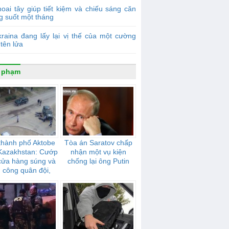
oai tây giúp tiết kiệm và chiếu sáng căn
g suốt một tháng
raina đang lấy lại vị thế của một cường
tên lửa
 phạm
thành phố Aktobe
Tòa án Saratov chấp
Kazakhstan: Cướp
nhận một vụ kiện
cửa hàng súng và
chống lại ông Putin
n công quân đội,
cảnh sát