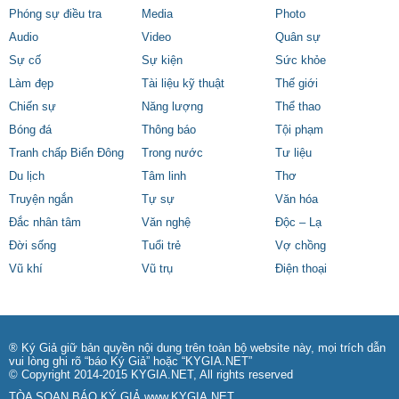
Phóng sự điều tra
Media
Photo
Audio
Video
Quân sự
Sự cố
Sự kiện
Sức khỏe
Làm đẹp
Tài liệu kỹ thuật
Thế giới
Chiến sự
Năng lượng
Thể thao
Bóng đá
Thông báo
Tội phạm
Tranh chấp Biển Đông
Trong nước
Tư liệu
Du lịch
Tâm linh
Thơ
Truyện ngắn
Tự sự
Văn hóa
Đắc nhân tâm
Văn nghệ
Độc – Lạ
Đời sống
Tuổi trẻ
Vợ chồng
Vũ khí
Vũ trụ
Điện thoại
® Ký Giả giữ bản quyền nội dung trên toàn bộ website này, mọi trích dẫn
vui lòng ghi rõ “báo Ký Giả” hoặc “KYGIA.NET”
© Copyright 2014-2015 KYGIA.NET, All rights reserved
TÒA SOẠN BÁO KÝ GIẢ
www.KYGIA.NET