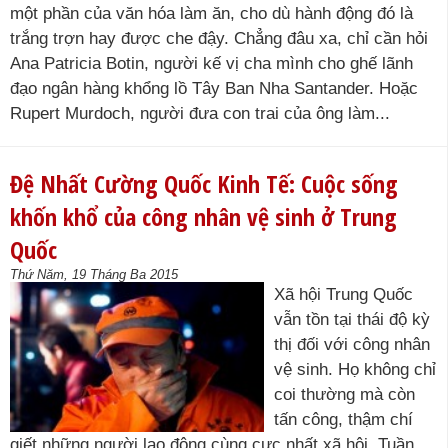
một phần của văn hóa làm ăn, cho dù hành động đó là
trắng trợn hay được che đậy. Chẳng đâu xa, chỉ cần hỏi
Ana Patricia Botin, người kế vị cha mình cho ghế lãnh
đạo ngân hàng khổng lồ Tây Ban Nha Santander. Hoặc
Rupert Murdoch, người đưa con trai của ông làm...
Đệ Nhất Cường Quốc Kinh Tế: Cuộc sống
khốn khổ của công nhân vệ sinh ở Trung
Quốc
Thứ Năm, 19 Tháng Ba 2015
Xã hội Trung Quốc
vẫn tồn tại thái độ kỳ
thị đối với công nhân
vệ sinh. Họ không chỉ
coi thường mà còn
tấn công, thậm chí
giết những người lao động cùng cực nhất xã hội. Tuần