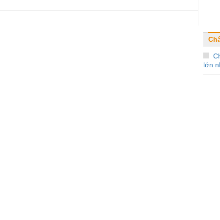
Ch
Ch
lớn n