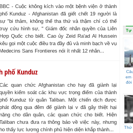
BBC - Cuộc không kích vào một bệnh viện ở thành
phố Kunduz - Afghanistan đã giết chết 19 người là
sự "bi thảm, không thể tha thứ và thậm chí có thể
truy cứu hình sự, " Giám đốc nhân quyền của Liên
Tự
Hợp Quốc cho biết. Cao ủy Zeid Ra'ad Al Hussein
kêu gọi một cuộc điều tra đầy đủ và minh bạch về vụ
Medecins Sans Frontieres nói ít nhất 12 nhân...
nh phố Kunduz
Câu
em 
đời
Các quan chức Afghanistan cho hay đã giành lại
quyền kiểm soát các khu vực trọng điểm của thành
phố Kunduz từ quân Taliban. Một chiến dịch được
phát động qua đêm để giành lại v đã gây thiệt hại
nặng cho dân quân, các quan chức cho biết. Hiện
Taliban chưa đưa ra thông báo về việc này, nhưng
Thử 
ho thấy lực lượng chính phủ hiện diện khắp thành...