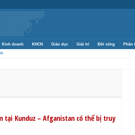
Kinh doanh
KHCN
Giáo dục
Giải trí
Đời sống
Phân 
SS
 tại Kunduz – Afganistan có thể bị truy