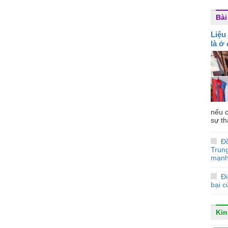
Bài
Liệu
là ở
nếu c
sự th
Đ
Trun
mạnh
Đi
bại 
Kin