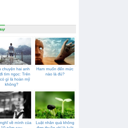
 sự
 chuyện hai anh
Ham muốn đến mức
đi tìm ngọc: Trên
nào là đủ?
 có gì là hoàn mỹ
không?
nghĩ về mình của
Luật nhân quả không
10 năm sau
đơn thuần chỉ là luật