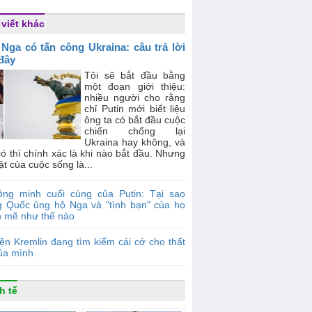
 viết khác
 Nga có tấn công Ukraina: câu trả lời
 đây
Tôi sẽ bắt đầu bằng
một đoạn giới thiệu:
nhiều người cho rằng
chỉ Putin mới biết liệu
ông ta có bắt đầu cuộc
chiến chống lại
Ukraina hay không, và
ó thì chính xác là khi nào bắt đầu. Nhưng
ật của cuộc sống là...
ồng minh cuối cùng của Putin: Tại sao
g Quốc ủng hộ Nga và "tình bạn" của họ
 mẽ như thế nào
ện Kremlin đang tìm kiếm cái cớ cho thất
của mình
h tế