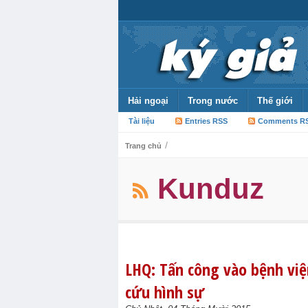
Hải ngoại
Trong nước
Thế giới
Tài liệu
Entries RSS
Comments R
/
Trang chủ
Kunduz
LHQ: Tấn công vào bệnh viện
cứu hình sự