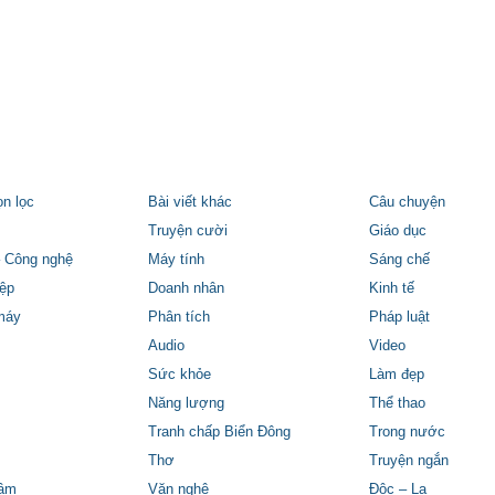
ọn lọc
Bài viết khác
Câu chuyện
Truyện cười
Giáo dục
 Công nghệ
Máy tính
Sáng chế
ệp
Doanh nhân
Kinh tế
máy
Phân tích
Pháp luật
Audio
Video
Sức khỏe
Làm đẹp
Năng lượng
Thể thao
Tranh chấp Biển Đông
Trong nước
Thơ
Truyện ngắn
tâm
Văn nghệ
Độc – Lạ