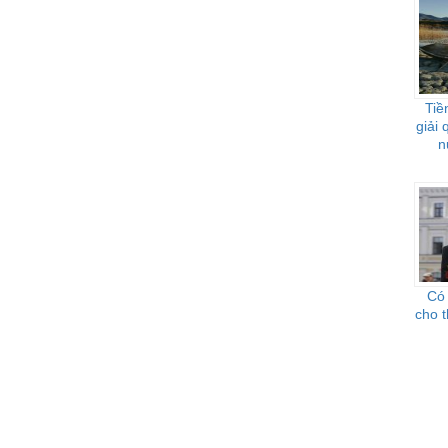
Tiề
giải
n
Có
cho 