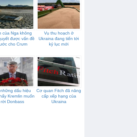
n của Nga không
Vụ thu hoạch ở
 quyết được vấn đề
Ukraina đang tiến tới
ước cho Crưm
kỷ lục mới
 những dấu hiệu
Cơ quan Fitch đã nâng
thấy Kremlin muốn
cấp xếp hạng của
rời Donbass
Ukraina