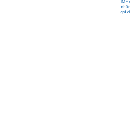
IMF 
nhữn
gọi c