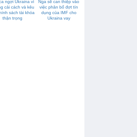
ca ngợi Ukraina vì
Nga sẽ can thiệp vào
g cải cách và kêu
việc phân bổ đợt tín
hính sách tài khóa
dụng của IMF cho
thận trọng
Ukraina vay