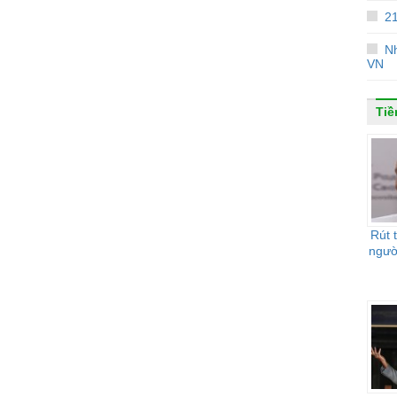
21
Nh
VN
Tiề
Rút 
ngườ