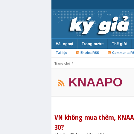
Hải ngoại
Trong nước
Thế giới
Tài liệu
Entries RSS
Comments R
/
Trang chủ
KNAAPO
VN không mua thêm, KNAAP
30?