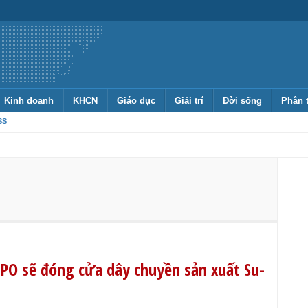
Kinh doanh
KHCN
Giáo dục
Giải trí
Đời sống
Phân 
SS
O sẽ đóng cửa dây chuyền sản xuất Su-