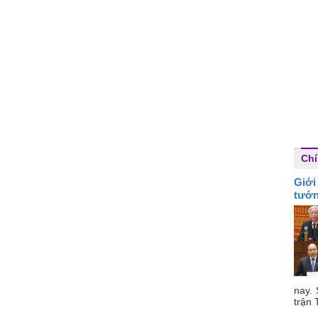
Chí
Giới
tướ
nay.
trận 