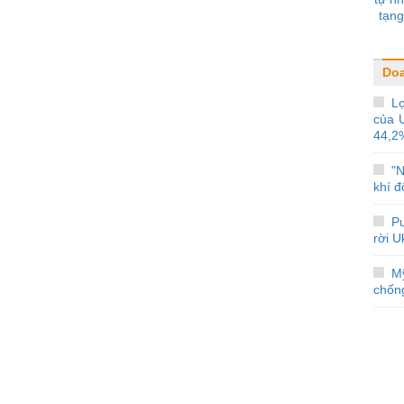
tạng
Do
Lợ
của 
44,2
"N
khí đ
Pu
rời U
M
chống