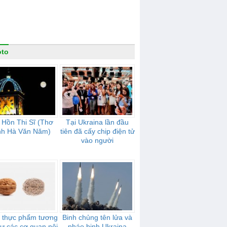
oto
 Hồn Thi Sĩ (Thơ
Tại Ukraina lần đầu
nh Hà Văn Năm)
tiên đã cấy chip điện tử
vào người
i thực phẩm tương
Binh chủng tên lửa và
ư các cơ quan nội
pháo binh Ukraina