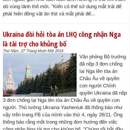
dò vùng lãnh thổ mới. "Kiến có thể sử dụng mắt trái để
phát hiện động vật ăn thịt và mắt phải để...
Ukraina đòi hỏi tòa án LHQ công nhận Nga
là tài trợ cho khủng bố
Thứ Năm, 27 Tháng Mười Một 2014
Văn phòng Bộ trưởng
đã nộp 3 đơn chống
lại Nga lên tòa án
Châu Âu về quyền
con người Chính
quyền Ukraina đã nộp
3 đơn chống lại Nga lên tòa án Châu Âu về quyền con
người. Thủ tướng Ukraina Yasheniuk đã thông báo như
vậy trên trang FB của mình vào thứ 4, ngày 26/11. Ông
thông báo rằng một trong những đơn hướng đến việc
công nhận Nga tài trợ cho khủng bố. "Chúng tôi bắt đầu