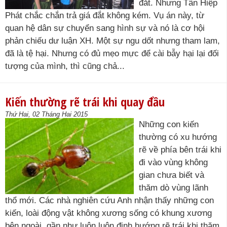
đắt. Nhưng Tân Hiệp
Phát chắc chắn trả giá đắt không kém. Vụ án này, từ
quan hệ dân sự chuyển sang hình sự và nó là cơ hội
phản chiếu dư luận XH. Một sự ngu dốt nhưng tham lam,
đã là tệ hại. Nhưng có đủ mẹo mực để cài bẫy hại lại đối
tượng của mình, thì cũng chả...
Kiến thường rẽ trái khi quay đầu
Thứ Hai, 02 Tháng Hai 2015
Những con kiến
thường có xu hướng
rẽ về phía bên trái khi
đi vào vùng không
gian chưa biết và
thăm dò vùng lãnh
thổ mới. Các nhà nghiên cứu Anh nhận thấy những con
kiến, loài động vật không xương sống có khung xương
bên ngoài, gần như luôn luôn định hướng rẽ trái khi thăm