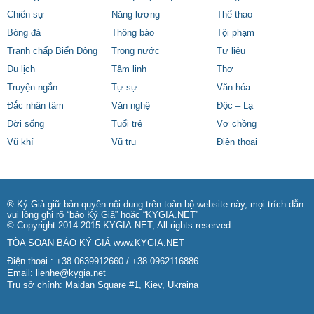
Chiến sự
Năng lượng
Thể thao
Bóng đá
Thông báo
Tội phạm
Tranh chấp Biển Đông
Trong nước
Tư liệu
Du lịch
Tâm linh
Thơ
Truyện ngắn
Tự sự
Văn hóa
Đắc nhân tâm
Văn nghệ
Độc – Lạ
Đời sống
Tuổi trẻ
Vợ chồng
Vũ khí
Vũ trụ
Điện thoại
® Ký Giả giữ bản quyền nội dung trên toàn bộ website này, mọi trích dẫn
vui lòng ghi rõ “báo Ký Giả” hoặc “KYGIA.NET”
© Copyright 2014-2015 KYGIA.NET, All rights reserved
TÒA SOẠN BÁO KÝ GIẢ
www.KYGIA.NET
Điện thoại.: +38.0639912660 / +38.0962116886
Email:
lienhe@kygia.net
Trụ sở chính: Maidan Square #1, Kiev, Ukraina