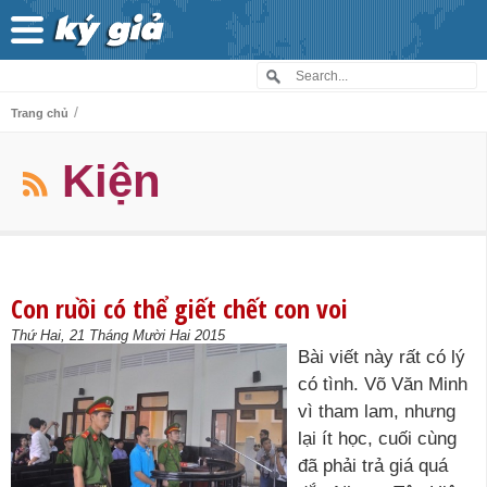
/
Trang chủ
Kiện
Con ruồi có thể giết chết con voi
Thứ Hai, 21 Tháng Mười Hai 2015
Bài viết này rất có lý
có tình. Võ Văn Minh
vì tham lam, nhưng
lại ít học, cuối cùng
đã phải trả giá quá