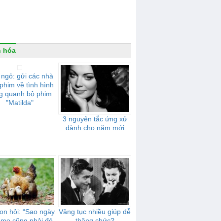
 hóa
ngỏ: gửi các nhà
phim về tình hình
g quanh bộ phim
"Matilda"
3 nguyên tắc ứng xử
dành cho năm mới
on hỏi: “Sao ngày
Văng tục nhiều giúp dễ
 mẹ cũng phải đẻ
thăng chức?