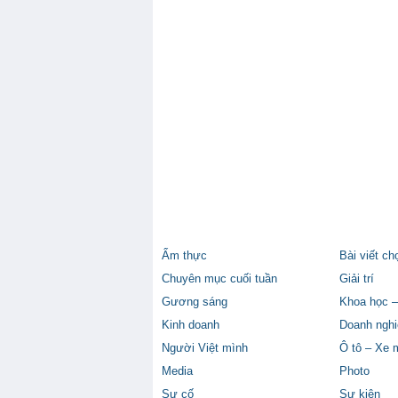
Ẩm thực
Bài viết ch
Chuyên mục cuối tuần
Giải trí
Gương sáng
Khoa học –
Kinh doanh
Doanh nghi
Người Việt mình
Ô tô – Xe 
Media
Photo
Sự cố
Sự kiện