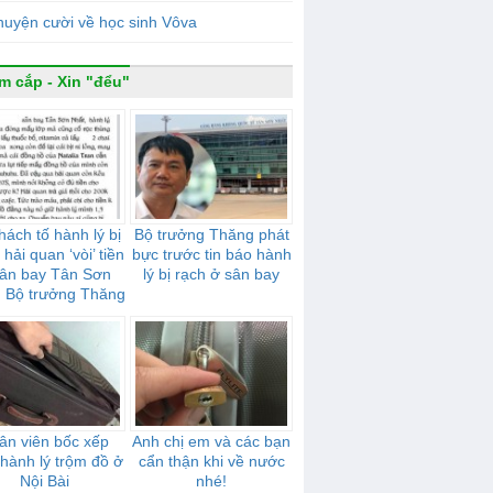
uyện cười về học sinh Vôva
m cắp - Xin "đểu"
hách tố hành lý bị
Bộ trưởng Thăng phát
 hải quan ‘vòi’ tiền
bực trước tin báo hành
sân bay Tân Sơn
lý bị rạch ở sân bay
: Bộ trưởng Thăng
rất bực
ân viên bốc xếp
Anh chị em và các bạn
 hành lý trộm đồ ở
cẩn thận khi về nước
Nội Bài
nhé!