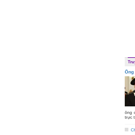
Tru
Ông 
ông c
trực t
C