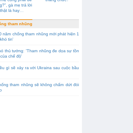
g?”, gà mẹ trả lời
thật là hay…
ống tham nhũng
0 năm chống tham nhũng mới phát hiện 1
khó tin'
ó thủ tướng: 'Tham nhũng đe dọa sự tồn
của chế độ'
ều gì sẽ xảy ra với Ukraina sau cuộc bầu
hống tham nhũng sẽ không chấm dứt đói
o