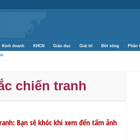
Kinh doanh
KHCN
Giáo dục
Giải trí
Đời sống
Phân 
SS
c chiến tranh
ranh: Bạn sẽ khóc khi xem đến tấm ảnh