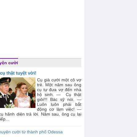
yện cười
cụ thật tuyệt vời!
Cụ già cưới một cô vợ
trẻ. Một năm sau ông
cụ tự đưa vợ đến nhà
hộ sinh. — Cụ thật
giỏi!!! Bác sỹ nói. —
Luôn luôn phải bắt
động cơ làm việc! —
ụ hãnh diện trả lời. Năm sau, ông cụ lại
iếp...
huyện cười từ thành phố Odessa