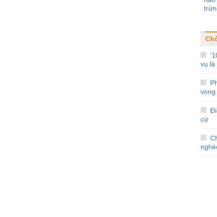
trứn
Ch
'1
vụ là 
Ph
vong 
Đi
cử
C
nghè