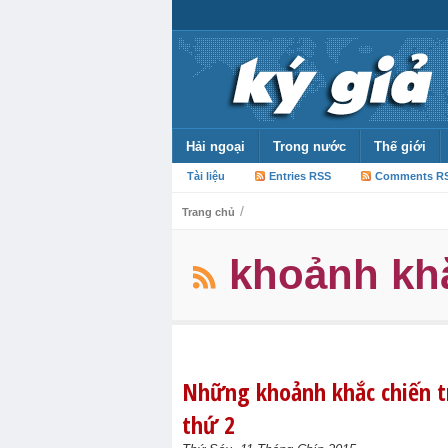
Hải ngoại
Trong nước
Thế giới
Tài liệu
Entries RSS
Comments R
/
Trang chủ
khoảnh khắ
Những khoảnh khắc chiến t
thứ 2