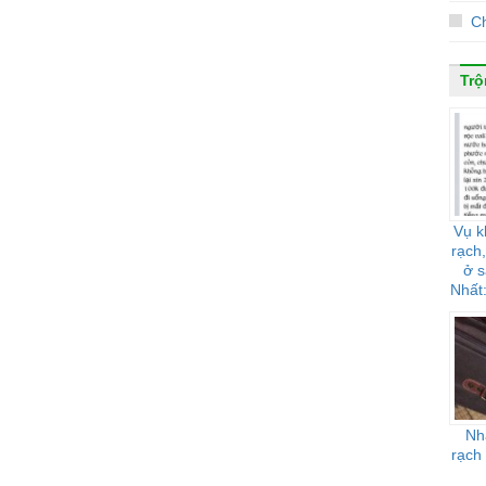
Ch
Trộ
Vụ k
rạch,
ở 
Nhất
Nh
rạch