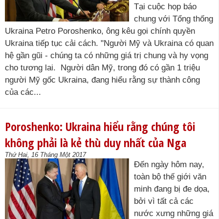
Tại cuộc họp báo
chung với Tổng thống
Ukraina Petro Poroshenko, ông kêu gọi chính quyền
Ukraina tiếp tục cải cách. "Người Mỹ và Ukraina có quan
hệ gần gũi - chúng ta có những giá trị chung và hy vọng
cho tương lai. Người dân Mỹ, trong đó có gần 1 triệu
người Mỹ gốc Ukraina, đang hiểu rằng sự thành công
của các...
Poroshenko: Ukraina hiểu rằng chúng tôi
không phải là kẻ thù duy nhất của Nga
Thứ Hai, 16 Tháng Một 2017
Đến ngày hôm nay,
toàn bộ thế giới văn
minh đang bị đe dọa,
bởi vì tất cả các
nước xưng những giá