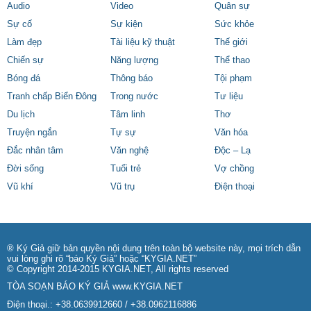
Audio
Video
Quân sự
Sự cố
Sự kiện
Sức khỏe
Làm đẹp
Tài liệu kỹ thuật
Thế giới
Chiến sự
Năng lượng
Thể thao
Bóng đá
Thông báo
Tội phạm
Tranh chấp Biển Đông
Trong nước
Tư liệu
Du lịch
Tâm linh
Thơ
Truyện ngắn
Tự sự
Văn hóa
Đắc nhân tâm
Văn nghệ
Độc – Lạ
Đời sống
Tuổi trẻ
Vợ chồng
Vũ khí
Vũ trụ
Điện thoại
® Ký Giả giữ bản quyền nội dung trên toàn bộ website này, mọi trích dẫn
vui lòng ghi rõ “báo Ký Giả” hoặc “KYGIA.NET”
© Copyright 2014-2015 KYGIA.NET, All rights reserved
TÒA SOẠN BÁO KÝ GIẢ
www.KYGIA.NET
Điện thoại.: +38.0639912660 / +38.0962116886