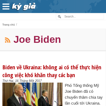
/
Trang chủ
Joe Biden
Biden về Ukraina: không ai có thể thực hiện
công việc khó khăn thay các bạn
Thứ Hai, 16 Tháng Một 2017
Phó Tổng thống Mỹ
Joe Biden đã có
chuyến thăm chia tay
lần cuối tới Ukraina.