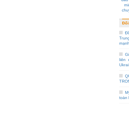
mi
chu
thôn
Đối
Đ
Trun
mạnh
Gi
liên
Ukra
Q
TRO
Mỹ
toàn