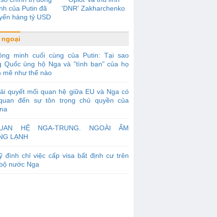
nh của Putin đã
'DNR' Zakharchenko
yển hàng tỷ USD
g qua Firtash như
thế nào?
 ngoại
ồng minh cuối cùng của Putin: Tại sao
g Quốc ủng hộ Nga và "tình bạn" của họ
 mẽ như thế nào
ải quyết mối quan hệ giữa EU và Nga có
 quan đến sự tôn trọng chủ quyền của
ina
UAN HỆ NGA-TRUNG. NGOÀI ẤM
NG LẠNH
 đình chỉ việc cấp visa bất định cư trên
 bộ nước Nga