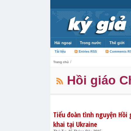
Hải ngoại
Trong nước
Thế giới
Tài liệu
Entries RSS
Comments R
/
Trang chủ
Hồi giáo 
Tiểu đoàn tình nguyện Hồi 
khai tại Ukraine