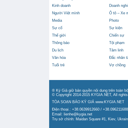
Kinh doanh
Doanh nghi
Người Việt mình
Ô tô – Xe 
Media
Photo
Sự cố
Sự kiện
Thế giới
Chiến sự
Thông báo
Tội phạm
Du lịch
Tâm linh
Văn hóa
Đắc nhân 
Tuổi trẻ
Vợ chồng
® Ký Giả giữ bản quyền nội dung trên toàn bộ
© Copyright 2014-2015 KYGIA.NET, All rights
TÒA SOẠN BÁO KÝ GIẢ
www.KYGIA.NET
Điện thoại.: +38.0639912660 / +38.09621168
Email:
lienhe@kygia.net
Trụ sở chính: Maidan Square #1, Kiev, Ukrai