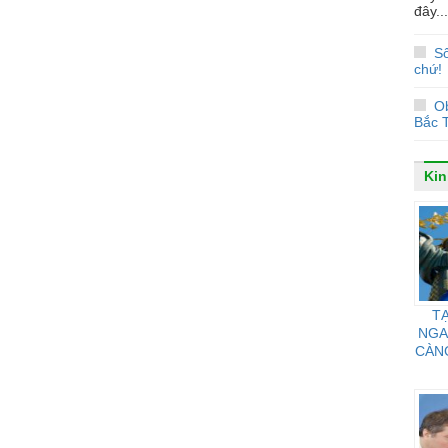
đây...
Số
chứ!
O
Bắc T
Kin
TẠ
NGA
CÀN