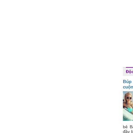
Độc
Búp 
cuộ
bê B
đầy b