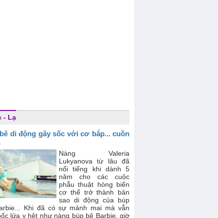
 - Lạ
bê di động gây sốc với cơ bắp... cuồn
n
Nàng Valeria
Lukyanova từ lâu đã
nổi tiếng khi dành 5
năm cho các cuộc
phẫu thuật hòng biến
cơ thể trở thành bản
sao di động của búp
arbie... Khi đã có sự mảnh mai mà vẫn
ốc lửa y hệt như nàng búp bê Barbie, giờ