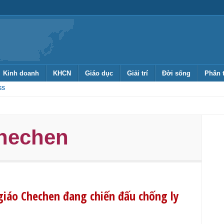
Kinh doanh
KHCN
Giáo dục
Giải trí
Đời sống
Phân 
SS
Chechen
giáo Chechen đang chiến đấu chống ly