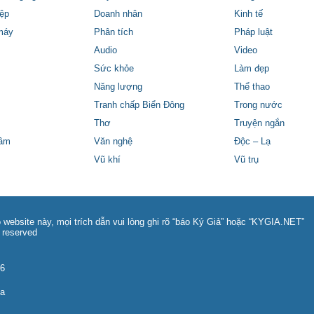
ệp
Doanh nhân
Kinh tế
máy
Phân tích
Pháp luật
Audio
Video
Sức khỏe
Làm đẹp
Năng lượng
Thể thao
Tranh chấp Biển Đông
Trong nước
Thơ
Truyện ngắn
tâm
Văn nghệ
Độc – Lạ
Vũ khí
Vũ trụ
 website này, mọi trích dẫn vui lòng ghi rõ “báo Ký Giả” hoặc “KYGIA.NET”
 reserved
86
na