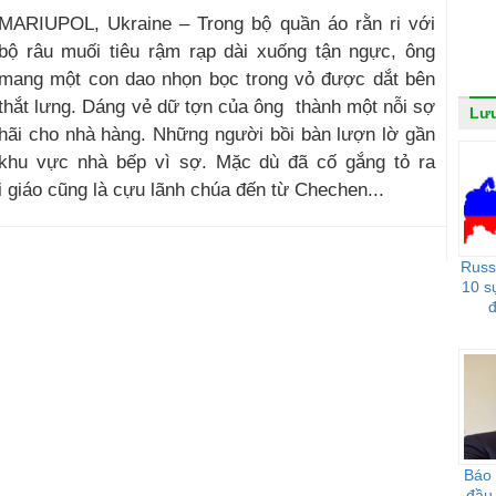
MARIUPOL, Ukraine – Trong bộ quần áo rằn ri với
bộ râu muối tiêu rậm rạp dài xuống tận ngực, ông
mang một con dao nhọn bọc trong vỏ được dắt bên
thắt lưng. Dáng vẻ dữ tợn của ông thành một nỗi sợ
Lưu
hãi cho nhà hàng. Những người bồi bàn lượn lờ gần
khu vực nhà bếp vì sợ. Mặc dù đã cố gắng tỏ ra
 giáo cũng là cựu lãnh chúa đến từ Chechen...
Russ
10 s
đ
Báo 
đầu 