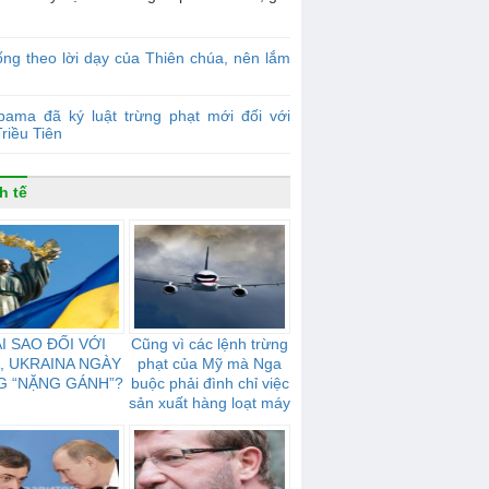
ng theo lời dạy của Thiên chúa, nên lắm
bama đã ký luật trừng phạt mới đối với
riều Tiên
h tế
I SAO ĐỐI VỚI
Cũng vì các lệnh trừng
, UKRAINA NGÀY
phạt của Mỹ mà Nga
G “NẶNG GÁNH”?
buộc phải đình chỉ việc
sản xuất hàng loạt máy
bay, được gọi là đối thủ
cạnh tranh với Boeing