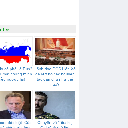
 Trữ
ia có phải là Rus?
Lãnh đạo ĐCS Liên Xô
ự thật chứng minh
đã vứt bỏ các nguyên
iều ngược lại!
tắc dân chủ như thế
nào?
cáo đặc biệt: Các
Chuyện về ‘Tituski’,
sỏ chính trị đồng
‘Oplot’ và thủ lĩnh