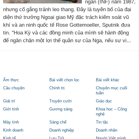
ngắn (INF) năm 1987,
nhưng cố gắng tránh leo thang. Đây là tuyên bố của đại
diện thứ trưởng Ngoại giao Mỹ đặc trách kiểm soát vũ
khí và an ninh quốc tế Rose Gottemoeller, Sputnik đưa
tin. "Hoa Kỳ và các đồng minh của mình sẽ hành động
để ngăn chặn một lợi thế quân sự của Nga, nếu sự vi...
Ẩm thực
Bài viết chọn lọc
Bài viết khác
Câu chuyện
Chính trị
Chuyên mục cuối
tuần
Giải trí
Truyện cười
Giáo dục
Giới tính
Gương sáng
Khoa học – Công
nghệ
Máy tính
Sáng chế
Tin tặc
Kinh doanh
Doanh nghiệp
Doanh nhân
Kinh tế
Lưu Trữ
Người Việt mình