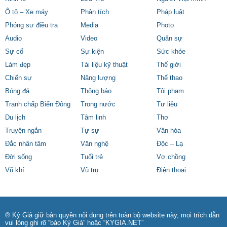
Ô tô – Xe máy
Phân tích
Pháp luật
Phóng sự điều tra
Media
Photo
Audio
Video
Quân sự
Sự cố
Sự kiện
Sức khỏe
Làm đẹp
Tài liệu kỹ thuật
Thế giới
Chiến sự
Năng lượng
Thể thao
Bóng đá
Thông báo
Tội phạm
Tranh chấp Biển Đông
Trong nước
Tư liệu
Du lịch
Tâm linh
Thơ
Truyện ngắn
Tự sự
Văn hóa
Đắc nhân tâm
Văn nghệ
Độc – Lạ
Đời sống
Tuổi trẻ
Vợ chồng
Vũ khí
Vũ trụ
Điện thoại
® Ký Giả giữ bản quyền nội dung trên toàn bộ website này, mọi trích dẫn
vui lòng ghi rõ “báo Ký Giả” hoặc “KYGIA.NET”