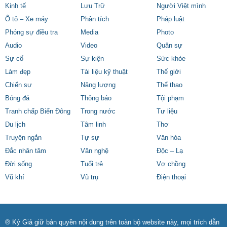
Kinh tế
Lưu Trữ
Người Việt mình
Ô tô – Xe máy
Phân tích
Pháp luật
Phóng sự điều tra
Media
Photo
Audio
Video
Quân sự
Sự cố
Sự kiện
Sức khỏe
Làm đẹp
Tài liệu kỹ thuật
Thế giới
Chiến sự
Năng lượng
Thể thao
Bóng đá
Thông báo
Tội phạm
Tranh chấp Biển Đông
Trong nước
Tư liệu
Du lịch
Tâm linh
Thơ
Truyện ngắn
Tự sự
Văn hóa
Đắc nhân tâm
Văn nghệ
Độc – Lạ
Đời sống
Tuổi trẻ
Vợ chồng
Vũ khí
Vũ trụ
Điện thoại
® Ký Giả giữ bản quyền nội dung trên toàn bộ website này, mọi trích dẫn