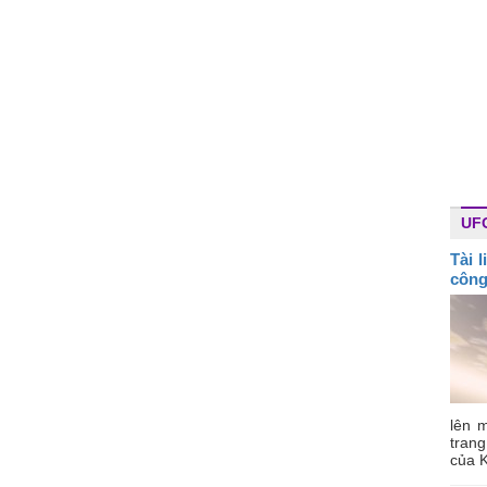
UF
Tài 
công
lên m
tran
của K