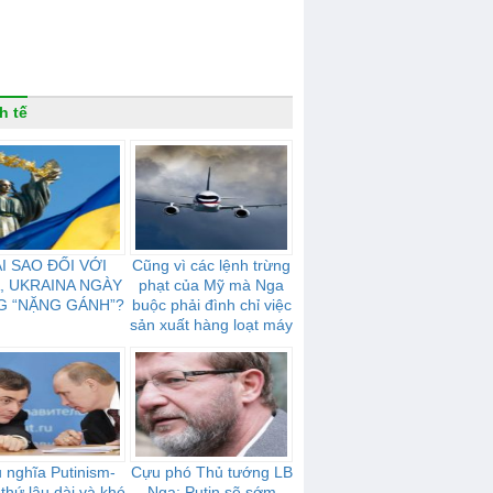
h tế
I SAO ĐỐI VỚI
Cũng vì các lệnh trừng
, UKRAINA NGÀY
phạt của Mỹ mà Nga
G “NẶNG GÁNH”?
buộc phải đình chỉ việc
sản xuất hàng loạt máy
bay, được gọi là đối thủ
cạnh tranh với Boeing
 nghĩa Putinism-
Cựu phó Thủ tướng LB
 thứ lâu dài và khó
Nga: Putin sẽ sớm