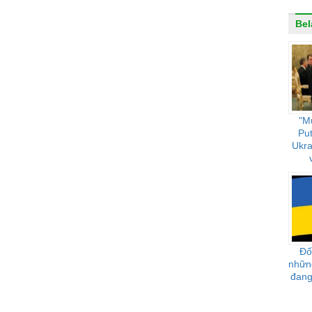
Bel
"M
Put
Ukra
Đối
nhữn
đang