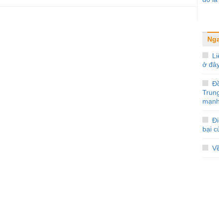
Ng
Li
ở đâ
Đ
Trun
mạnh
Đi
bại 
V