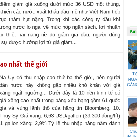
điểm giảm giá xuống dưới mức 36 USD một thùng,
khiến các nước xuất khẩu dầu mỏ như Việt Nam tiếp
tục thâm hụt nặng. Trong khi các công ty dầu khí
trong nước lo ngại về mức nộp ngân sách, lợi nhuận
Kin
bị thiệt hại nặng nề do giảm giá dầu, người dùng
 sự được hưởng lợi từ giá giảm...
cao nhất thế giới
TẠ
Na Uy có thu nhập cao thứ ba thế giới, nên người
NGA
dân nước này không gặp nhiều khó khăn với giá
CÀN
xăng ngất ngưởng... Dưới đây là 10 nền kinh tế có
giá xăng cao nhất trong bảng xếp hạng gồm 61 quốc
gia và vùng lãnh thổ của hãng tin Bloomberg. 10.
Thụy Sỹ Giá xăng: 6,63 USD/gallon (39.300 đồng/lít)
1 gallon xăng: 2,9% Tỷ lệ thu nhập hàng năm dành
Chủ
đó là