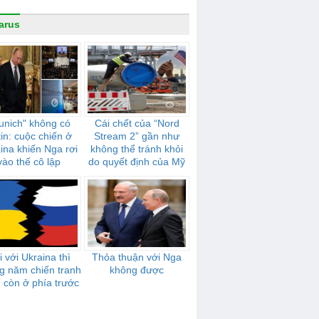
arus
unich" không có
Cái chết của “Nord
in: cuộc chiến ở
Stream 2” gần như
ina khiến Nga rơi
không thể tránh khỏi
vào thế cô lập
do quyết định của Mỹ
 với Ukraina thì
Thỏa thuận với Nga
g năm chiến tranh
không được
 còn ở phía trước