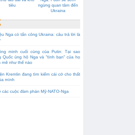
tiêu
ngừng quan tâm đến
Ukraina
a
ệu Nga có tấn công Ukraina: câu trả lời là
y
ồng minh cuối cùng của Putin: Tại sao
g Quốc ủng hộ Nga và "tình bạn" của họ
 mẽ như thế nào
ện Kremlin đang tìm kiếm cái cớ cho thất
của mình
ề các cuộc đàm phán Mỹ-NATO-Nga