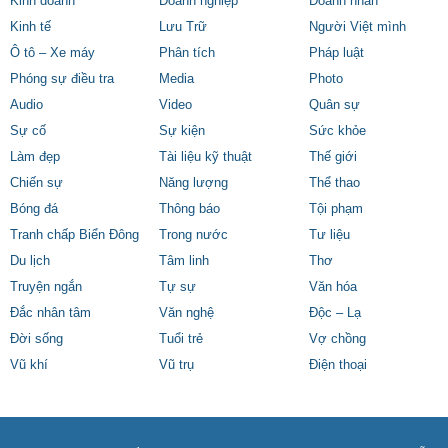
Kinh doanh
Doanh nghiệp
Doanh nhân
Kinh tế
Lưu Trữ
Người Việt mình
Ô tô – Xe máy
Phân tích
Pháp luật
Phóng sự điều tra
Media
Photo
Audio
Video
Quân sự
Sự cố
Sự kiện
Sức khỏe
Làm đẹp
Tài liệu kỹ thuật
Thế giới
Chiến sự
Năng lượng
Thể thao
Bóng đá
Thông báo
Tội phạm
Tranh chấp Biển Đông
Trong nước
Tư liệu
Du lịch
Tâm linh
Thơ
Truyện ngắn
Tự sự
Văn hóa
Đắc nhân tâm
Văn nghệ
Độc – Lạ
Đời sống
Tuổi trẻ
Vợ chồng
Vũ khí
Vũ trụ
Điện thoại