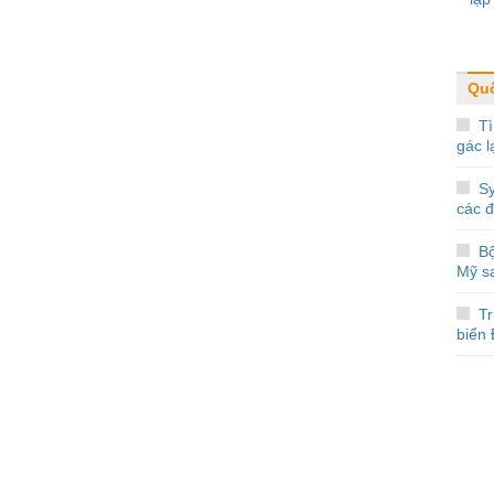
Quố
Tì
gác l
Sy
các 
Bộ
Mỹ s
Tr
biển