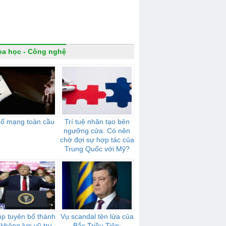
a học - Công nghệ
cố mạng toàn cầu
Trí tuệ nhân tạo bên
ngưỡng cửa: Có nên
chờ đợi sự hợp tác của
Trung Quốc với Mỹ?
p tuyên bố thành
Vụ scandal tên lửa của
 không lực vũ trụ
Bắc Triều Tiên: