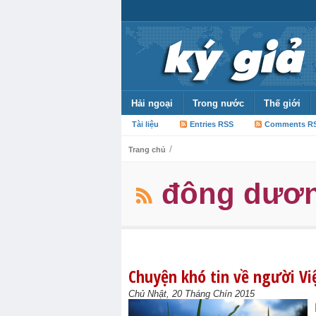
Hải ngoại
Trong nước
Thế giới
Tài liệu
Entries RSS
Comments R
/
Trang chủ
đông dươ
Chuyện khó tin về người Vi
Chủ Nhật, 20 Tháng Chín 2015