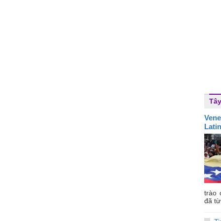
Tây
Vene
Lati
trào
đã từ