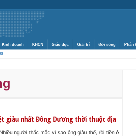
Kinh doanh
KHCN
Giáo dục
Giải trí
Đời sống
Phân 
SS
ng
ệt giàu nhất Đông Dương thời thuộc địa
Nhiều người thắc mắc vì sao ông giàu thế, rồi tiền ở