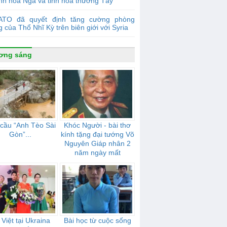
nh hoa Nga và tinh hoa thương Tây
ATO đã quyết định tăng cường phòng
 của Thổ Nhĩ Kỳ trên biên giới với Syria
ơng sáng
cầu “Anh Tèo Sài
Khóc Người - bài thơ
Gòn”...
kính tặng đại tướng Võ
Nguyên Giáp nhân 2
năm ngày mất
Việt tại Ukraina
Bài học từ cuộc sống