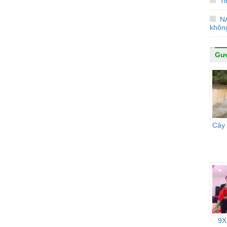
Ti
N
không
Gư
Cây 
9X 