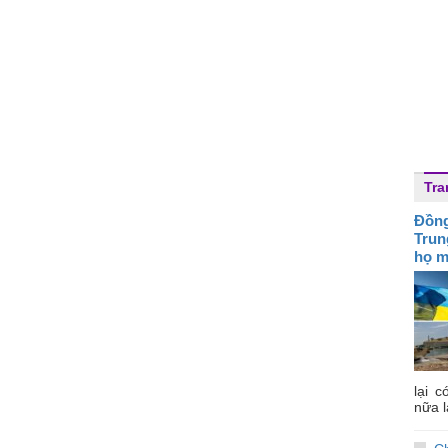
Tra
Đồng
Trun
họ m
lại c
nữa l