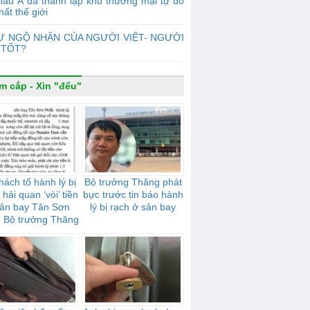
âu Á đã thành lập khu thương mại tự do
hất thế giới
Ự NGỘ NHẬN CỦA NGƯỜI VIỆT- NGƯỜI
 TỐT?
m cắp - Xin "đểu"
hách tố hành lý bị
Bộ trưởng Thăng phát
 hải quan ‘vòi’ tiền
bực trước tin báo hành
sân bay Tân Sơn
lý bị rạch ở sân bay
: Bộ trưởng Thăng
rất bực