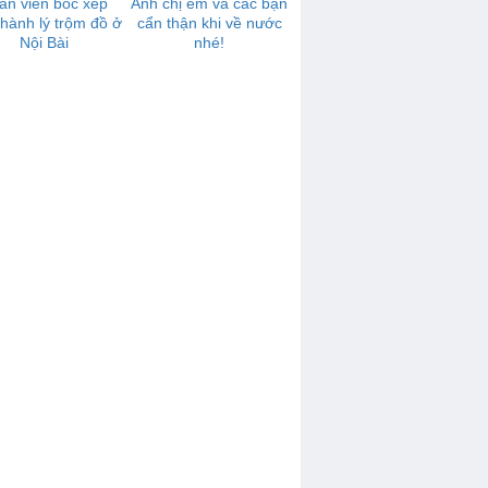
ân viên bốc xếp
Anh chị em và các bạn
 hành lý trộm đồ ở
cẩn thận khi về nước
Nội Bài
nhé!