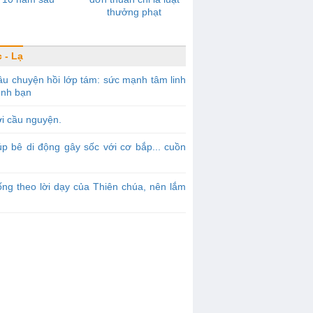
thưởng phạt
 - Lạ
u chuyện hồi lớp tám: sức mạnh tâm linh
ình bạn
i cầu nguyện.
p bê di động gây sốc với cơ bắp... cuồn
ng theo lời dạy của Thiên chúa, nên lắm