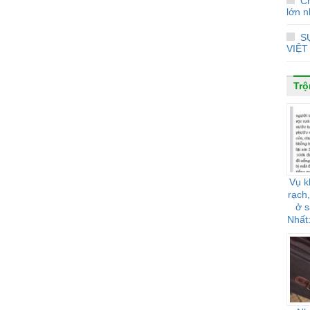
Ch
lớn n
S
VIỆT
Trộ
Vụ k
rạch,
ở 
Nhất