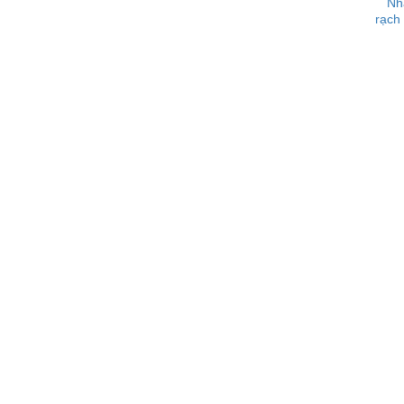
Nh
rạch