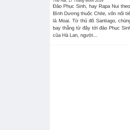
Thứ Hai, 17 Tháng Mười 2016
Đảo Phục Sinh, hay Rapa Nui theo 
Bình Dương thuộc Chile, vốn nổi t
là Moai. Từ thủ đô Santiago, chú
bay thẳng từ đây tới đảo Phục Si
của Hà Lan, người...