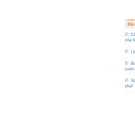
Độc
Câ
của t
Lờ
Bú
cuộn
Số
chứ!