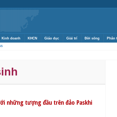
Kinh doanh
KHCN
Giáo dục
Giải trí
Đời sống
Phân 
SS
sinh
dưới những tượng đầu trên đảo Paskhi