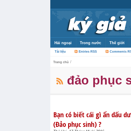
Hải ngoại
Trong nước
Thế giới
Tài liệu
Entries RSS
Comments R
/
Trang chủ
đảo phục 
Bạn có biết cái gì ẩn dấu 
(Đảo phục sinh) ?