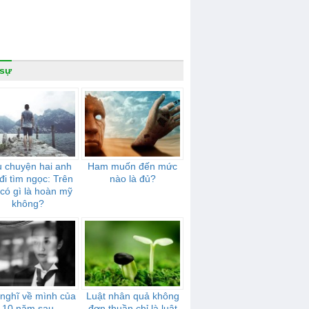
 sự
 chuyện hai anh
Ham muốn đến mức
đi tìm ngọc: Trên
nào là đủ?
 có gì là hoàn mỹ
không?
nghĩ về mình của
Luật nhân quả không
10 năm sau
đơn thuần chỉ là luật