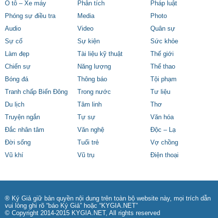
Ô tô – Xe máy
Phân tích
Pháp luật
Phóng sự điều tra
Media
Photo
Audio
Video
Quân sự
Sự cố
Sự kiện
Sức khỏe
Làm đẹp
Tài liệu kỹ thuật
Thế giới
Chiến sự
Năng lượng
Thể thao
Bóng đá
Thông báo
Tội phạm
Tranh chấp Biển Đông
Trong nước
Tư liệu
Du lịch
Tâm linh
Thơ
Truyện ngắn
Tự sự
Văn hóa
Đắc nhân tâm
Văn nghệ
Độc – Lạ
Đời sống
Tuổi trẻ
Vợ chồng
Vũ khí
Vũ trụ
Điện thoại
® Ký Giả giữ bản quyền nội dung trên toàn bộ website này, mọi trích dẫn
vui lòng ghi rõ “báo Ký Giả” hoặc “KYGIA.NET”
© Copyright 2014-2015 KYGIA.NET, All rights reserved