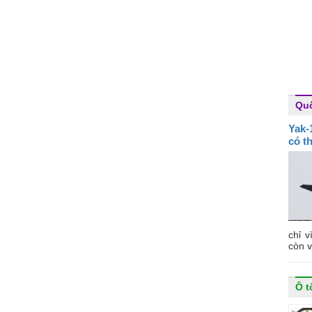
Qu
Yak-
có t
chỉ v
còn v
Ô t