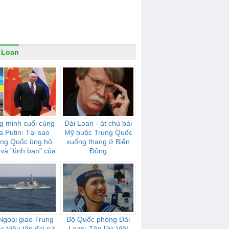
 Loan
g minh cuối cùng
Đài Loan - át chủ bài
a Putin: Tại sao
Mỹ buộc Trung Quốc
ung Quốc ủng hộ
xuống thang ở Biển
và "tình bạn" của
Đông
mạnh mẽ như thế
nào
Ngoại giao Trung
Bộ Quốc phòng Đài
 triệu tập đại sứ
Loan: Tên lửa Việt