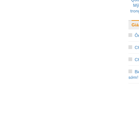
Mỹ
tron
Giải
Ôn
C
Ch
B
sớm!