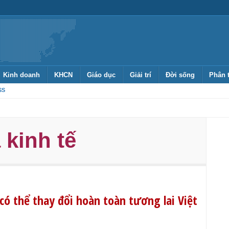
Kinh doanh
KHCN
Giáo dục
Giải trí
Đời sống
Phân 
SS
 kinh tế
có thể thay đổi hoàn toàn tương lai Việt