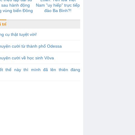
 sau hành động
Nam "uy hiếp" trực tiếp
g vùng biển Đông
đảo Ba Bình?!
 trí
g cụ thật tuyệt vời!
huyện cười từ thành phố Odessa
uyện cười về học sinh Vôva
iết thế này thì mình đã lên thiên đàng