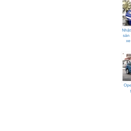
Nhật
sản 
xe
Ope