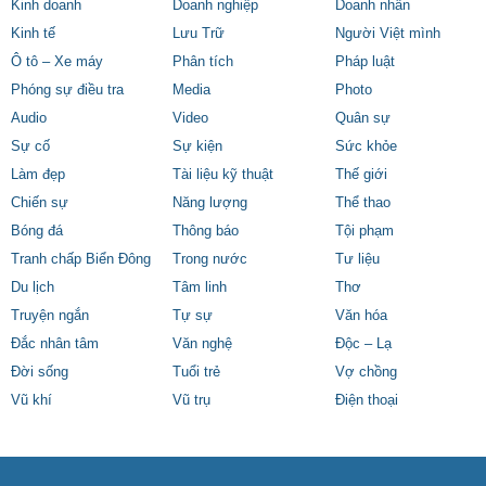
Kinh doanh
Doanh nghiệp
Doanh nhân
Kinh tế
Lưu Trữ
Người Việt mình
Ô tô – Xe máy
Phân tích
Pháp luật
Phóng sự điều tra
Media
Photo
Audio
Video
Quân sự
Sự cố
Sự kiện
Sức khỏe
Làm đẹp
Tài liệu kỹ thuật
Thế giới
Chiến sự
Năng lượng
Thể thao
Bóng đá
Thông báo
Tội phạm
Tranh chấp Biển Đông
Trong nước
Tư liệu
Du lịch
Tâm linh
Thơ
Truyện ngắn
Tự sự
Văn hóa
Đắc nhân tâm
Văn nghệ
Độc – Lạ
Đời sống
Tuổi trẻ
Vợ chồng
Vũ khí
Vũ trụ
Điện thoại