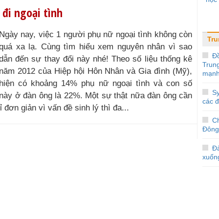
 đi ngoại tình
Ngày nay, việc 1 người phụ nữ ngoại tình không còn
Tr
quá xa lạ. Cùng tìm hiểu xem nguyên nhân vì sao
Đ
dẫn đến sự thay đổi này nhé! Theo số liệu thống kê
Trun
năm 2012 của Hiệp hội Hôn Nhân và Gia đình (Mỹ),
mạnh
hiện có khoảng 14% phụ nữ ngoại tình và con số
Sy
này ở đàn ông là 22%. Một sự thật nữa đàn ông cần
các 
 đơn giản vì vấn đề sinh lý thì đa...
C
Đông
Đà
xuốn