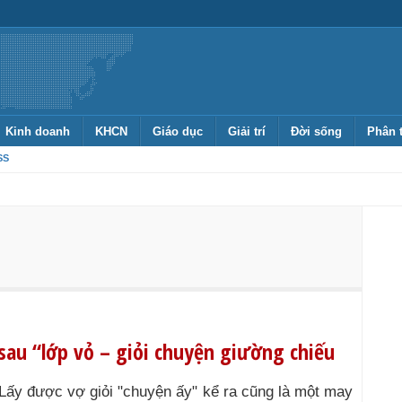
Kinh doanh
KHCN
Giáo dục
Giải trí
Đời sống
Phân 
SS
au “lớp vỏ – giỏi chuyện giường chiếu
Lấy được vợ giỏi "chuyện ấy" kể ra cũng là một may