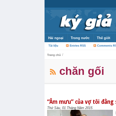
Hải ngoại
Trong nước
Thế giới
Tài liệu
Entries RSS
Comments R
/
Trang chủ
chăn gối
“Âm mưu” của vợ tôi đằng s
Thứ Sáu, 01 Tháng Năm 2015