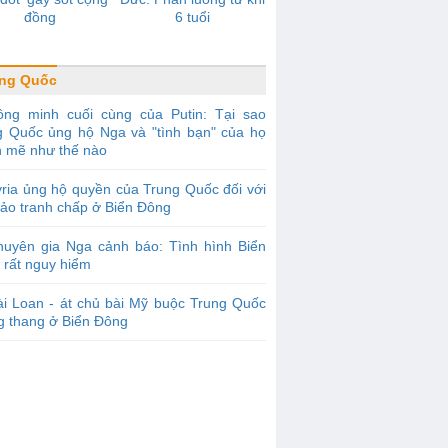
đồng
6 tuổi
ung Quốc
ồng minh cuối cùng của Putin: Tại sao
g Quốc ủng hộ Nga và "tình bạn" của họ
 mẽ như thế nào
ria ủng hộ quyền của Trung Quốc đối với
đảo tranh chấp ở Biển Đông
huyên gia Nga cảnh báo: Tình hình Biển
 rất nguy hiểm
i Loan - át chủ bài Mỹ buộc Trung Quốc
g thang ở Biển Đông