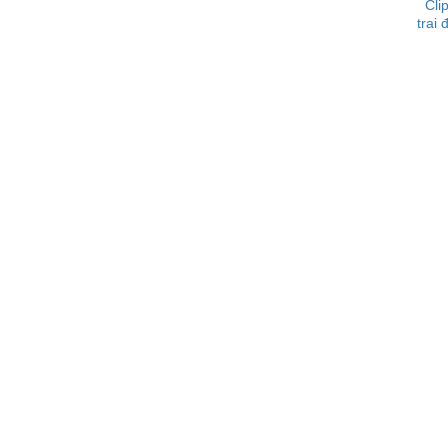
Cli
trai