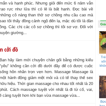
mắn và hạnh phúc. Nhưng giỏi đến mức 6 năm vẫn
rạo rực như lửa thì có lẽ là bất hạnh. Đọc bài về
những cô nàng than thở sợ chồng nhu cầu cao mà
sao tôi thấy đồng cảnh ngộ đến lạ, mặc dù tôi là đàn
Giá
ông. Các chị các cô sợ chồng thì tôi sợ vợ. Đối với
huyện giường...
n cởi đồ
Trẻ
Bạn hãy làm mới chuyện chăn gối bằng những kiểu
sốn
"yêu" không cần cởi đồ dưới đây để có được cuộc
khôn
sống hôn nhân trọn vẹn hơn. Massage Massage là
một hành động giảm mệt mỏi và có tể thay thế sex
hữu hiệu. Thời gian massage cho nhau tốt nhất là 20
phút. Cách massage tuyệt vời nhất là đi từ cổ, vai,
ẽ càng tuyệt hơn khi bạn vừa massage vừa...
Bức
học 