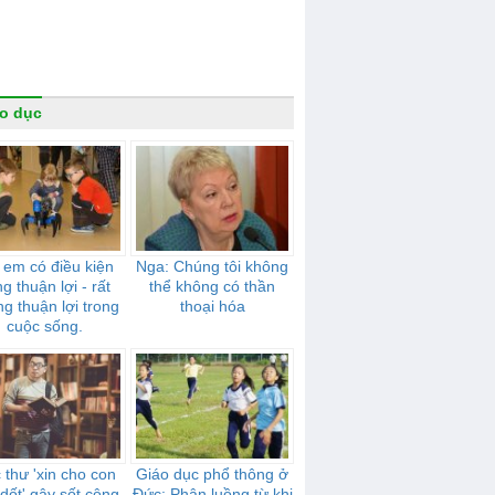
o dục
 em có điều kiện
Nga: Chúng tôi không
g thuận lợi - rất
thể không có thần
g thuận lợi trong
thoại hóa
cuộc sống.
 thư 'xin cho con
Giáo dục phổ thông ở
dốt' gây sốt cộng
Đức: Phân luồng từ khi