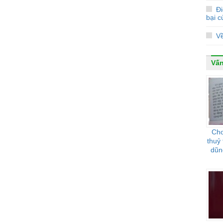
Đi
bại 
V
Vấn
Cho
thuỷ 
dũng