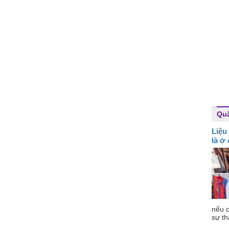
Qu
Liệu
là ở
nếu c
sự th