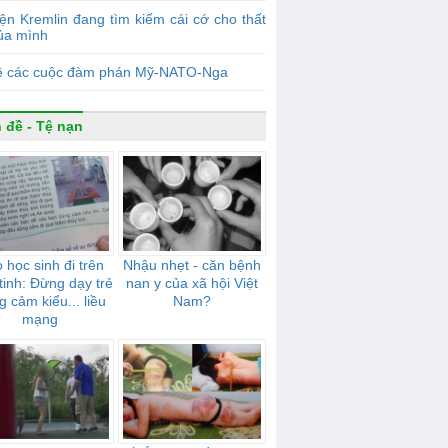
ện Kremlin đang tìm kiếm cái cớ cho thất
của mình
ề các cuộc đàm phán Mỹ-NATO-Nga
 đề - Tệ nạn
 học sinh đi trên
Nhậu nhẹt - căn bệnh
tinh: Đừng dạy trẻ
nan y của xã hội Việt
 cảm kiểu... liều
Nam?
mạng