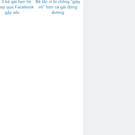
p 3 bé gái hẹn hò
Bế tắc vì bị chồng “giày
 đẹp qua Facebook
vò” hơn cả gái đứng
gây sốc
đường