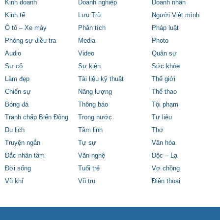
Kinh doanh
Doanh nghiệp
Doanh nhân
Kinh tế
Lưu Trữ
Người Việt mình
Ô tô – Xe máy
Phân tích
Pháp luật
Phóng sự điều tra
Media
Photo
Audio
Video
Quân sự
Sự cố
Sự kiện
Sức khỏe
Làm đẹp
Tài liệu kỹ thuật
Thế giới
Chiến sự
Năng lượng
Thể thao
Bóng đá
Thông báo
Tội phạm
Tranh chấp Biển Đông
Trong nước
Tư liệu
Du lịch
Tâm linh
Thơ
Truyện ngắn
Tự sự
Văn hóa
Đắc nhân tâm
Văn nghệ
Độc – Lạ
Đời sống
Tuổi trẻ
Vợ chồng
Vũ khí
Vũ trụ
Điện thoại