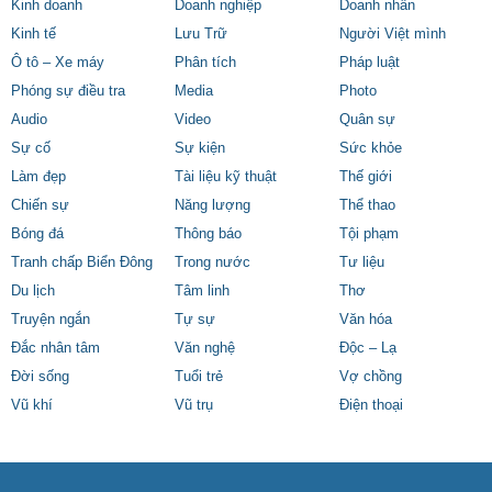
Kinh doanh
Doanh nghiệp
Doanh nhân
Kinh tế
Lưu Trữ
Người Việt mình
Ô tô – Xe máy
Phân tích
Pháp luật
Phóng sự điều tra
Media
Photo
Audio
Video
Quân sự
Sự cố
Sự kiện
Sức khỏe
Làm đẹp
Tài liệu kỹ thuật
Thế giới
Chiến sự
Năng lượng
Thể thao
Bóng đá
Thông báo
Tội phạm
Tranh chấp Biển Đông
Trong nước
Tư liệu
Du lịch
Tâm linh
Thơ
Truyện ngắn
Tự sự
Văn hóa
Đắc nhân tâm
Văn nghệ
Độc – Lạ
Đời sống
Tuổi trẻ
Vợ chồng
Vũ khí
Vũ trụ
Điện thoại