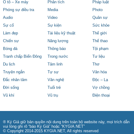
Ô tô – Xe máy
Phân tích
Pháp luật
Phóng sự điều tra
Media
Photo
Audio
Video
Quân sự
Sự cố
Sự kiện
Sức khỏe
Làm đẹp
Tài liệu kỹ thuật
Thế giới
Chiến sự
Năng lượng
Thể thao
Bóng đá
Thông báo
Tội phạm
Tranh chấp Biển Đông
Trong nước
Tư liệu
Du lịch
Tâm linh
Thơ
Truyện ngắn
Tự sự
Văn hóa
Đắc nhân tâm
Văn nghệ
Độc – Lạ
Đời sống
Tuổi trẻ
Vợ chồng
Vũ khí
Vũ trụ
Điện thoại
® Ký Giả giữ bản quyền nội dung trên toàn bộ website này, mọi trích dẫn
vui lòng ghi rõ “báo Ký Giả” hoặc “KYGIA.NET”
© Copyright 2014-2015 KYGIA.NET, All rights reserved