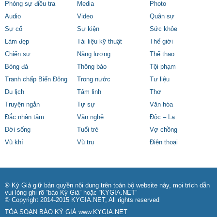
Phóng sự điều tra
Media
Photo
Audio
Video
Quân sự
Sự cố
Sự kiện
Sức khỏe
Làm đẹp
Tài liệu kỹ thuật
Thế giới
Chiến sự
Năng lượng
Thể thao
Bóng đá
Thông báo
Tội phạm
Tranh chấp Biển Đông
Trong nước
Tư liệu
Du lịch
Tâm linh
Thơ
Truyện ngắn
Tự sự
Văn hóa
Đắc nhân tâm
Văn nghệ
Độc – Lạ
Đời sống
Tuổi trẻ
Vợ chồng
Vũ khí
Vũ trụ
Điện thoại
® Ký Giả giữ bản quyền nội dung trên toàn bộ website này, mọi trích dẫn
vui lòng ghi rõ “báo Ký Giả” hoặc “KYGIA.NET”
© Copyright 2014-2015 KYGIA.NET, All rights reserved
TÒA SOẠN BÁO KÝ GIẢ
www.KYGIA.NET