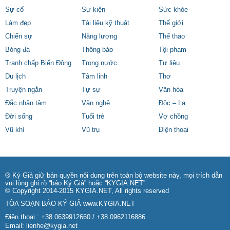
Sự cố
Sự kiện
Sức khỏe
Làm đẹp
Tài liệu kỹ thuật
Thế giới
Chiến sự
Năng lượng
Thể thao
Bóng đá
Thông báo
Tội phạm
Tranh chấp Biển Đông
Trong nước
Tư liệu
Du lịch
Tâm linh
Thơ
Truyện ngắn
Tự sự
Văn hóa
Đắc nhân tâm
Văn nghệ
Độc – Lạ
Đời sống
Tuổi trẻ
Vợ chồng
Vũ khí
Vũ trụ
Điện thoại
® Ký Giả giữ bản quyền nội dung trên toàn bộ website này, mọi trích dẫn
vui lòng ghi rõ “báo Ký Giả” hoặc “KYGIA.NET”
© Copyright 2014-2015 KYGIA.NET, All rights reserved
TÒA SOẠN BÁO KÝ GIẢ
www.KYGIA.NET
Điện thoại.: +38.0639912660 / +38.0962116886
Email:
lienhe@kygia.net