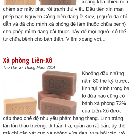
xoang khá nhiều nên
chém sơ mấy phát rồi tranh thủ viết. Đầu tiên xin mạn
phép bạn Nguyễn Công hiện đang ở Kiev, (người đã chỉ
dẫn và đã cho mình xà phòng để làm thuốc chữa bệnh)
cho phép mình đăng bài thuốc này để mọi người có thể
tự chữa bệnh cho bản thân. Viêm xoang với...
Xà phòng Liên-Xô
Thứ Hai, 27 Tháng Mười 2014
Khoảng đầu những
năm 80 thế kỷ trước,
lính tụi mình trong ba
lô đứa nào cũng có
bánh xà phòng 72%
của Liên-Xô được
cấp theo chế độ nhu yếu phẩm hàng tháng. Lính tráng
lăn lộn thao trường, đi tuần tra, quần áo rất bẩn, ấy thế
mà chỉ cần xát cục xà phòng vừa đen, vừa hôi vào, vò