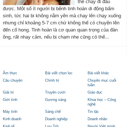
thể chạy đi đâu
được. Một số ít người bị bệnh tinh hoàn di động bẩm
sinh, tức hai bi không nằm yên mà chạy lên chạy xuống
nhưng chỉ khoảng 5-7 cm chứ không thể có chuyện lên
đến cổ họng. Tinh hoàn là cơ quan quan trọng của đàn
ông, rất nhạy cảm, nếu bị chạm nhẹ cũng có thể...
Ẩm thực
Bài viết chọn lọc
Bài viết khác
Câu chuyện
Chính trị
Chuyên mục cuối
tuần
Giải trí
Truyện cười
Giáo dục
Giới tính
Gương sáng
Khoa học – Công
nghệ
Máy tính
Sáng chế
Tin tặc
Kinh doanh
Doanh nghiệp
Doanh nhân
Kinh tế
Lưu Trữ
Người Việt mình