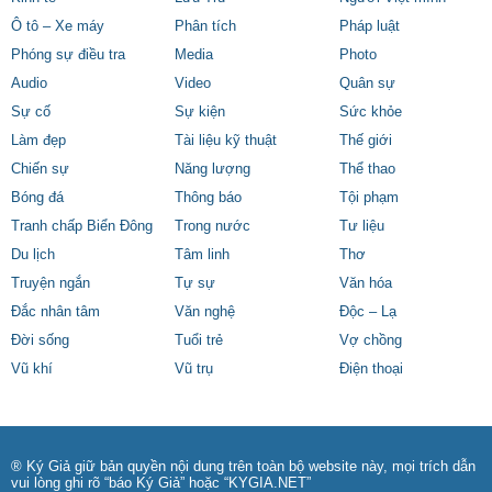
Ô tô – Xe máy
Phân tích
Pháp luật
Phóng sự điều tra
Media
Photo
Audio
Video
Quân sự
Sự cố
Sự kiện
Sức khỏe
Làm đẹp
Tài liệu kỹ thuật
Thế giới
Chiến sự
Năng lượng
Thể thao
Bóng đá
Thông báo
Tội phạm
Tranh chấp Biển Đông
Trong nước
Tư liệu
Du lịch
Tâm linh
Thơ
Truyện ngắn
Tự sự
Văn hóa
Đắc nhân tâm
Văn nghệ
Độc – Lạ
Đời sống
Tuổi trẻ
Vợ chồng
Vũ khí
Vũ trụ
Điện thoại
® Ký Giả giữ bản quyền nội dung trên toàn bộ website này, mọi trích dẫn
vui lòng ghi rõ “báo Ký Giả” hoặc “KYGIA.NET”