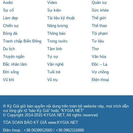
Audio
Video
Quân sự
Sự cố
Sự kiện
Sức khỏe
Làm đẹp
Tài liệu kỹ thuật
Thế giới
Chiến sự
Năng lượng
Thể thao
Bóng đá
Thông báo
Tội phạm
Tranh chấp Biển Đông
Trong nước
Tư liệu
Du lịch
Tâm linh
Thơ
Truyện ngắn
Tự sự
Văn hóa
Đắc nhân tâm
Văn nghệ
Độc – Lạ
Đời sống
Tuổi trẻ
Vợ chồng
Vũ khí
Vũ trụ
Điện thoại
® Ký Giả giữ bản quyền nội dung trên toàn bộ website này, mọi trích dẫn
vui lòng ghi rõ “báo Ký Giả” hoặc “KYGIA.NET”
© Copyright 2014-2015 KYGIA.NET, All rights reserved
TÒA SOẠN BÁO KÝ GIẢ
www.KYGIA.NET
Điện thoại.: +38.0639912660 / +38.0962116886