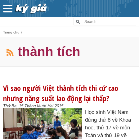
/
Trang chủ
thành tích
Vì sao người Việt thành tích thi cử cao
nhưng năng suất lao động lại thấp?
Thứ Ba, 15 Tháng Mười Hai 2015
Học sinh Việt Nam
đứng thứ 8 về Khoa
học, thứ 17 về môn
Toán và thứ 19 về