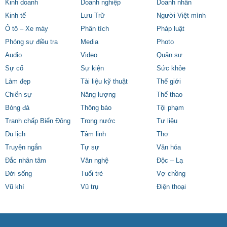
Kinh doanh
Doanh nghiệp
Doanh nhân
Kinh tế
Lưu Trữ
Người Việt mình
Ô tô – Xe máy
Phân tích
Pháp luật
Phóng sự điều tra
Media
Photo
Audio
Video
Quân sự
Sự cố
Sự kiện
Sức khỏe
Làm đẹp
Tài liệu kỹ thuật
Thế giới
Chiến sự
Năng lượng
Thể thao
Bóng đá
Thông báo
Tội phạm
Tranh chấp Biển Đông
Trong nước
Tư liệu
Du lịch
Tâm linh
Thơ
Truyện ngắn
Tự sự
Văn hóa
Đắc nhân tâm
Văn nghệ
Độc – Lạ
Đời sống
Tuổi trẻ
Vợ chồng
Vũ khí
Vũ trụ
Điện thoại